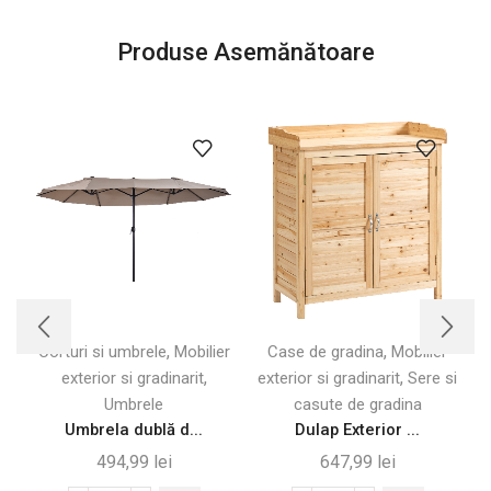
Produse Asemănătoare
,
,
Corturi si umbrele
Mobilier
Case de gradina
Mobilier
,
,
exterior si gradinarit
exterior si gradinarit
Sere si
e
Umbrele
casute de gradina
Umbrela dublă d...
Dulap Exterior ...
494,99
lei
647,99
lei