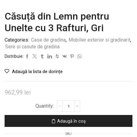
Căsuță din Lemn pentru
Unelte cu 3 Rafturi, Gri
Categories:
Case de gradina
,
Mobilier exterior si gradinarit
,
Sere si casute de gradina
Distribuie:
Adaugă la lista de dorințe
962,99
lei
Cantitate
Căsuță
din
Adaugă în coș
Lemn
pentru
SAU
Unelte