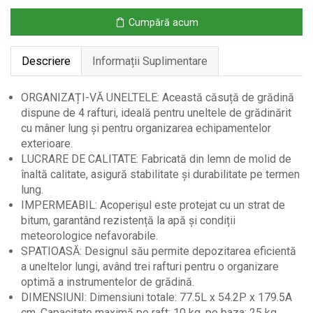
cu
Cumpără acum
3
Rafturi,
Descriere
Informații Suplimentare
Gri
ORGANIZAȚI-VĂ UNELTELE: Această căsuță de grădină
dispune de 4 rafturi, ideală pentru uneltele de grădinărit
cu mâner lung și pentru organizarea echipamentelor
exterioare.
LUCRARE DE CALITATE: Fabricată din lemn de molid de
înaltă calitate, asigură stabilitate și durabilitate pe termen
lung.
IMPERMEABIL: Acoperișul este protejat cu un strat de
bitum, garantând rezistență la apă și condiții
meteorologice nefavorabile.
SPATIOASĂ: Designul său permite depozitarea eficientă
a uneltelor lungi, având trei rafturi pentru o organizare
optimă a instrumentelor de grădină.
DIMENSIUNI: Dimensiuni totale: 77.5L x 54.2P x 179.5A
cm. Capacitate maximă pe raft: 10 kg, pe baza: 25 kg.