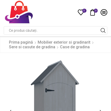
0
0
Compare
Search
input
Prima pagină
Mobilier exterior si gradinarit
Sere si casute de gradina
Case de gradina