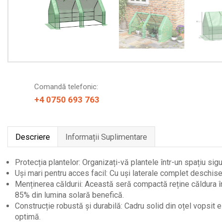
Comandă telefonic:
+4 0750 693 763
Descriere
Informații Suplimentare
Protecția plantelor: Organizați-vă plantele într-un spațiu sig
Uși mari pentru acces facil: Cu uși laterale complet deschis
Menținerea căldurii: Această seră compactă reține căldura în
85% din lumina solară benefică.
Construcție robustă și durabilă: Cadru solid din oțel vopsit e
optimă.