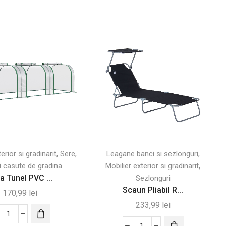
,
,
,
erior si gradinarit
Sere
Leagane banci si sezlonguri
,
i casute de gradina
Mobilier exterior si gradinarit
a Tunel PVC ...
Sezlonguri
Scaun Pliabil R...
170,99
lei
233,99
lei
Cantitate