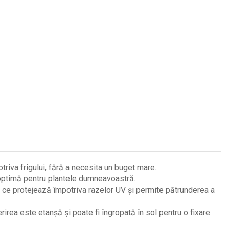
triva frigului, fără a necesita un buget mare.
e optimă pentru plantele dumneavoastră.
, ce protejează împotriva razelor UV și permite pătrunderea a
rirea este etanșă și poate fi îngropată în sol pentru o fixare