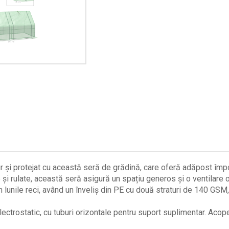
ur și protejat cu această seră de grădină, care oferă adăpost împo
e și rulate, această seră asigură un spațiu generos și o ventilar
 lunile reci, având un înveliș din PE cu două straturi de 140 GSM
lectrostatic, cu tuburi orizontale pentru suport suplimentar. Acope