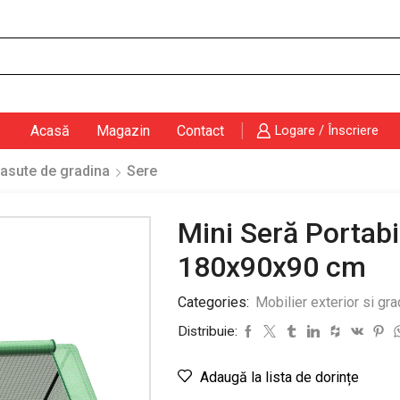
Search
input
Acasă
Magazin
Contact
Logare / Înscriere
casute de gradina
Sere
Mini Seră Portabi
180x90x90 cm
Categories:
Mobilier exterior si gra
Distribuie:
Adaugă la lista de dorințe