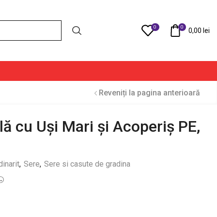
0
0
Compare
0,00
lei
Reveniți la pagina anterioară
lă cu Uși Mari și Acoperiș PE,
dinarit
,
Sere
,
Sere si casute de gradina