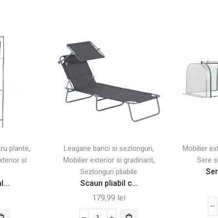
,
,
tru plante
Leagane banci si sezlonguri
Mobilier ext
,
xterior si
Mobilier exterior si gradinarit
Sere s
Ser
Sezlonguri pliabile
...
Scaun pliabil c...
179,99
lei