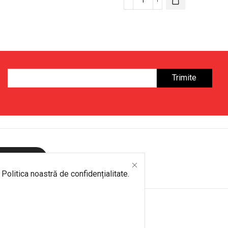
Sera
Cantitate
Tunel
Scaun
PVC
Pliabil
&
Reclinabil
Oțel
cu
–
Paravan
295×100×80
Parasolar,
cm,
Negru
Ușă
cu
Fermoar
ite mesaj
u
Politica noastră de confidențialitate
.
.ro