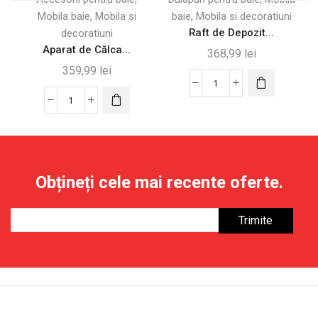
,
,
Mobila baie
Mobila si
baie
Mobila si decoratiuni
Raft de Depozit...
decoratiuni
d
Aparat de Călca...
368,99
lei
359,99
lei
Cantitate
Cantitate
Raft
Aparat
de
de
Depozitare
Călcat
din
Vertical
Bambus
Obțineți cele mai recente oferte.
cu
pentru
Abur,
Baie
1950W,
cu
Rezervor
3
2L
Rafturi