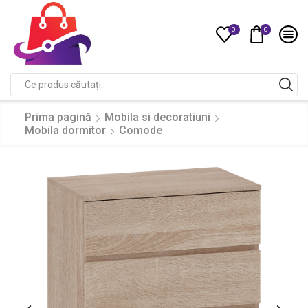
0
0
Compare
Search
input
Prima pagină
Mobila si decoratiuni
Mobila dormitor
Comode