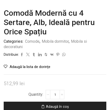
Comodă Modernă cu 4
Sertare, Alb, Ideală pentru
Orice Spațiu
Categories:
Comode
,
Mobila dormitor
,
Mobila si
decoratiuni
Distribuie:
Adaugă la lista de dorințe
512,99
lei
Cantitate
Comodă
Modernă
Adaugă în coș
cu