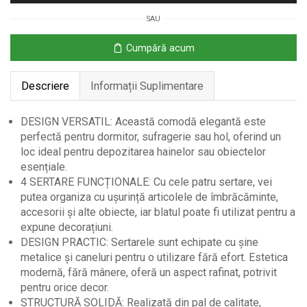
4
SAU
Sertare,
Alb,
Cumpără acum
Ideală
pentru
Descriere
Informații Suplimentare
Orice
Spațiu
DESIGN VERSATIL: Această comodă elegantă este
perfectă pentru dormitor, sufragerie sau hol, oferind un
loc ideal pentru depozitarea hainelor sau obiectelor
esențiale.
4 SERTARE FUNCȚIONALE: Cu cele patru sertare, vei
putea organiza cu ușurință articolele de îmbrăcăminte,
accesorii și alte obiecte, iar blatul poate fi utilizat pentru a
expune decorațiuni.
DESIGN PRACTIC: Sertarele sunt echipate cu șine
metalice și caneluri pentru o utilizare fără efort. Estetica
modernă, fără mânere, oferă un aspect rafinat, potrivit
pentru orice decor.
STRUCTURĂ SOLIDĂ: Realizată din pal de calitate,