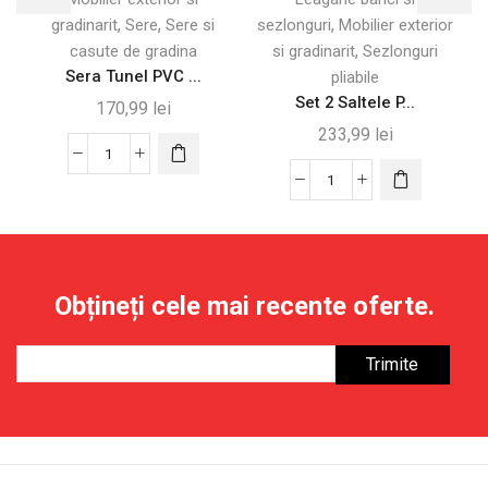
,
,
,
gradinarit
Sere
Sere si
sezlonguri
Mobilier exterior
e
,
casute de gradina
si gradinarit
Sezlonguri
Sera Tunel PVC ...
pliabile
Set 2 Saltele P...
170,99
lei
233,99
lei
Cantitate
Sera
Cantitate
Tunel
Set
PVC
2
&
Saltele
Oțel
Pliabile
Obțineți cele mai recente oferte.
–
pentru
295×100×80
Plajă
cm,
cu
Ușă
Spătar
cu
Reglabil
Fermoar