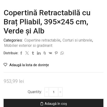
Copertină Retractabilă cu
Braț Pliabil, 395×245 cm,
Verde și Alb
Categories:
Copertine retractabile
,
Corturi si umbrele
,
Mobilier exterior si gradinarit
Distribuie:
Adaugă la lista de dorințe
953,99
lei
Cantitate
Copertină
Retractabilă
Adaugă în coș
cu