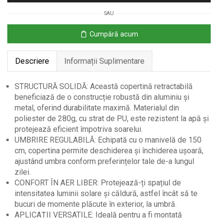
Braț
SAU
Pliabil,
395x245
Cumpără acum
cm,
Verde
Descriere
Informații Suplimentare
și
Alb
STRUCTURĂ SOLIDĂ: Această copertină retractabilă
beneficiază de o construcție robustă din aluminiu și
metal, oferind durabilitate maximă. Materialul din
poliester de 280g, cu strat de PU, este rezistent la apă și
protejează eficient împotriva soarelui.
UMBRIRE REGULABILĂ: Echipată cu o manivelă de 150
cm, copertina permite deschiderea și închiderea ușoară,
ajustând umbra conform preferințelor tale de-a lungul
zilei.
CONFORT ÎN AER LIBER: Protejează-ți spațiul de
intensitatea luminii solare și căldură, astfel încât să te
bucuri de momente plăcute în exterior, la umbră.
APLICAȚII VERSATILE: Ideală pentru a fi montată