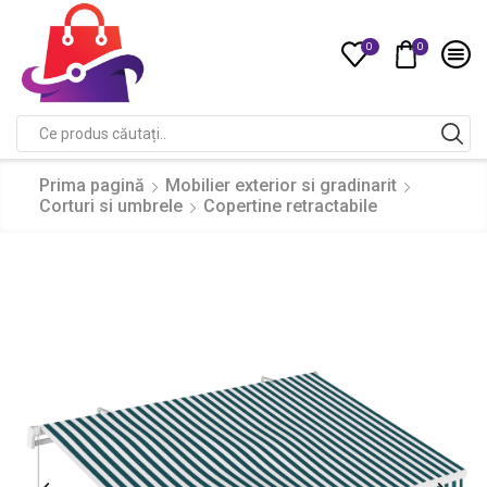
0
0
Compare
Search
input
Prima pagină
Mobilier exterior si gradinarit
Corturi si umbrele
Copertine retractabile