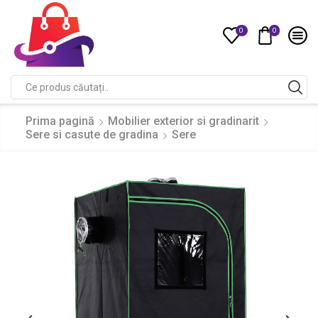
0
0
Compare
Search
input
Prima pagină
Mobilier exterior si gradinarit
Sere si casute de gradina
Sere