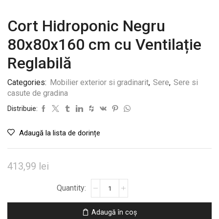
Cort Hidroponic Negru
80x80x160 cm cu Ventilație
Reglabilă
Categories:
Mobilier exterior si gradinarit
,
Sere
,
Sere si
casute de gradina
Distribuie:
Adaugă la lista de dorințe
413,99
lei
Cantitate
Cort
Hidroponic
Adaugă în coș
Negru