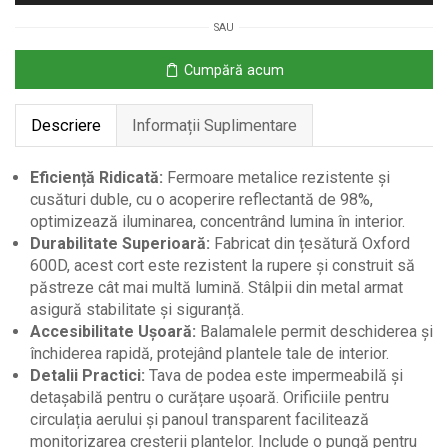
80x80x160
SAU
cm
cu
Cumpără acum
Ventilație
Reglabilă
Descriere
Informații Suplimentare
Eficiență Ridicată:
Fermoare metalice rezistente și
cusături duble, cu o acoperire reflectantă de 98%,
optimizează iluminarea, concentrând lumina în interior.
Durabilitate Superioară:
Fabricat din țesătură Oxford
600D, acest cort este rezistent la rupere și construit să
păstreze cât mai multă lumină. Stâlpii din metal armat
asigură stabilitate și siguranță.
Accesibilitate Ușoară:
Balamalele permit deschiderea și
închiderea rapidă, protejând plantele tale de interior.
Detalii Practici:
Tava de podea este impermeabilă și
detașabilă pentru o curățare ușoară. Orificiile pentru
circulația aerului și panoul transparent facilitează
monitorizarea creșterii plantelor. Include o pungă pentru