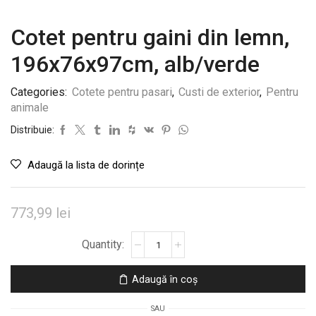
Cotet pentru gaini din lemn,
196x76x97cm, alb/verde
Categories:
Cotete pentru pasari
,
Custi de exterior
,
Pentru
animale
Distribuie:
Adaugă la lista de dorințe
773,99
lei
Cantitate
Cotet
pentru
Adaugă în coș
gaini
din
SAU
lemn,