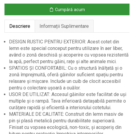
196x76x97cm,
Cumpără acum
alb/verde
Descriere
Informații Suplimentare
DESIGN RUSTIC PENTRU EXTERIOR: Acest cotet din
lemn este special conceput pentru utilizare în aer liber,
având o zonă deschisă și acoperire cu vopsea rezistentă
la apă, perfect pentru găini, rațe și alte animale mici.
SPATIOS ȘI CONFORTABIL: Cu o structură înălțată și o
zonă împrejmuită, oferă găinilor suficient spațiu pentru
relaxare și mișcare. Include un cuib de clocit accesibil
pentru o colectare ușoară a ouălor.
USOR DE UTILIZAT: Accesul găinilor este facilitat de uși
multiple și o rampă. Tava inferioară detașabilă permite o
curățare rapidă și eficientă a interiorului cotetului.
MATERIALE DE CALITATE: Construit din lemn masiv de
pin și plasă metalică pentru durabilitate superioară.
Finisat cu vopsea ecologică, non-toxic, și acoperiș din
bitum pentru protecție împotriva intemperiilor.