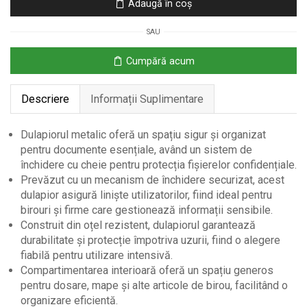
Adaugă în coș
pentru
Documente
SAU
–
Gri
Cumpără acum
80×40×92,5
cm
Descriere
Informații Suplimentare
Dulapiorul metalic oferă un spațiu sigur și organizat
pentru documente esențiale, având un sistem de
închidere cu cheie pentru protecția fișierelor confidențiale.
Prevăzut cu un mecanism de închidere securizat, acest
dulapior asigură liniște utilizatorilor, fiind ideal pentru
birouri și firme care gestionează informații sensibile.
Construit din oțel rezistent, dulapiorul garantează
durabilitate și protecție împotriva uzurii, fiind o alegere
fiabilă pentru utilizare intensivă.
Compartimentarea interioară oferă un spațiu generos
pentru dosare, mape și alte articole de birou, facilitând o
organizare eficientă.