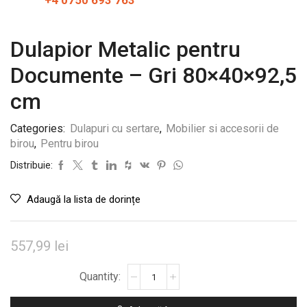
+4 0750 693 763
Dulapior Metalic pentru
Documente – Gri 80×40×92,5
cm
Categories:
Dulapuri cu sertare
,
Mobilier si accesorii de
birou
,
Pentru birou
Distribuie:
Adaugă la lista de dorințe
557,99
lei
Cantitate
Dulapior
Metalic