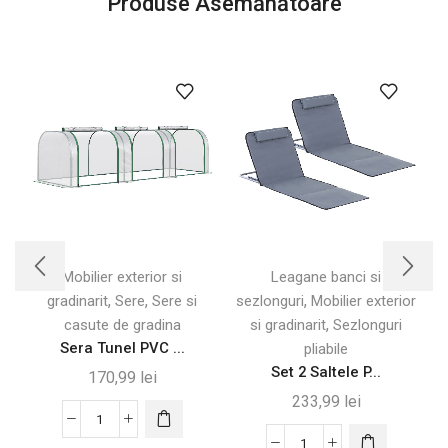
Produse Asemănătoare
Mobilier exterior si
Leagane banci si
,
,
,
gradinarit
Sere
Sere si
sezlonguri
Mobilier exterior
e
,
casute de gradina
si gradinarit
Sezlonguri
Sera Tunel PVC ...
pliabile
Set 2 Saltele P...
170,99
lei
233,99
lei
Cantitate