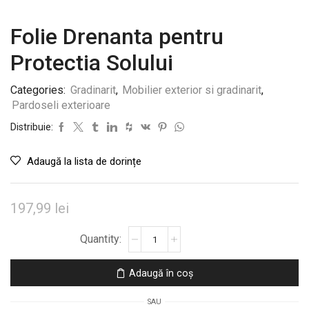
Folie Drenanta pentru
Protectia Solului
Categories:
Gradinarit
,
Mobilier exterior si gradinarit
,
Pardoseli exterioare
Distribuie:
Adaugă la lista de dorințe
197,99
lei
Cantitate
Folie
Drenanta
Adaugă în coș
pentru
Protectia
SAU
Solului