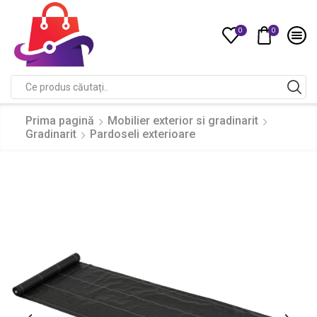
0
0
Compare
Search
input
Prima pagină
Mobilier exterior si gradinarit
Gradinarit
Pardoseli exterioare