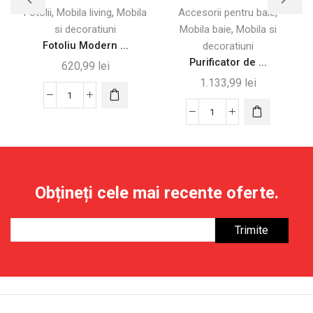
,
,
,
Fotolii
Mobila living
Mobila
Accesorii pentru baie
,
si decoratiuni
Mobila baie
Mobila si
Fotoliu Modern ...
decoratiuni
Purificator de ...
620,99
lei
1.133,99
lei
Cantitate
Fotoliu
Cantitate
Modern
Purificator
pentru
de
Living
aer
cu
cu
Obțineți cele mai recente oferte.
Tapițerie
filtru
Chenille
HEPA,
Moale
32,7
x
22
x
55,8