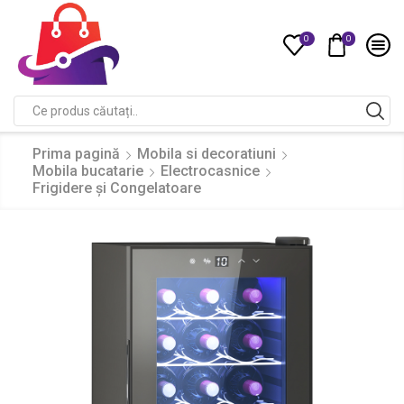
0
0
Compare
Search
input
Prima pagină
Mobila si decoratiuni
Mobila bucatarie
Electrocasnice
Frigidere și Congelatoare