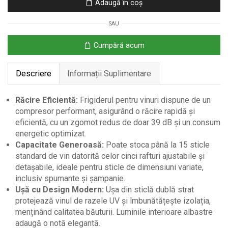
Adaugă în coș
Vin
15
SAU
Sticle,
44L,
Cumpără acum
Control
Temperatură,
Descriere
Informații Suplimentare
Negru
Răcire Eficientă:
Frigiderul pentru vinuri dispune de un
compresor performant, asigurând o răcire rapidă și
eficientă, cu un zgomot redus de doar 39 dB și un consum
energetic optimizat.
Capacitate Generoasă:
Poate stoca până la 15 sticle
standard de vin datorită celor cinci rafturi ajustabile și
detașabile, ideale pentru sticle de dimensiuni variate,
inclusiv spumante și șampanie.
Ușă cu Design Modern:
Ușa din sticlă dublă strat
protejează vinul de razele UV și îmbunătățește izolația,
menținând calitatea băuturii. Luminile interioare albastre
adaugă o notă elegantă.