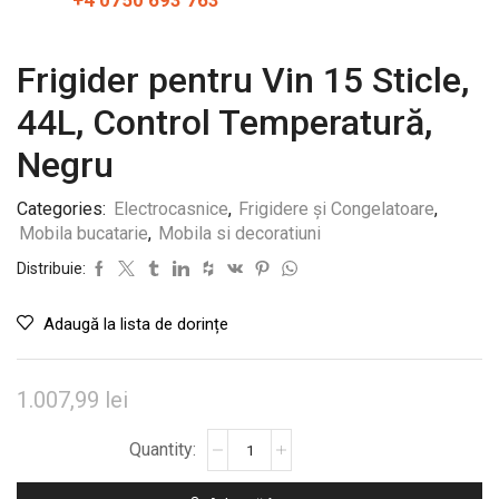
+4 0750 693 763
Frigider pentru Vin 15 Sticle,
44L, Control Temperatură,
Negru
Categories:
Electrocasnice
,
Frigidere și Congelatoare
,
Mobila bucatarie
,
Mobila si decoratiuni
Distribuie:
Adaugă la lista de dorințe
1.007,99
lei
Cantitate
Frigider
pentru