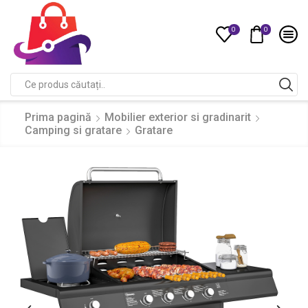
0
0
Compare
Search
input
Prima pagină
Mobilier exterior si gradinarit
Camping si gratare
Gratare