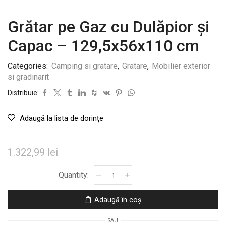
Grătar pe Gaz cu Dulăpior și
Capac – 129,5x56x110 cm
Categories:
Camping si gratare
,
Gratare
,
Mobilier exterior
si gradinarit
Distribuie:
Adaugă la lista de dorințe
1.322,99
lei
Cantitate
Grătar
pe
Adaugă în coș
Gaz
cu
SAU
Dulăpior