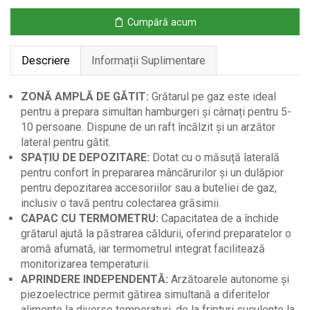
și
Cumpără acum
Capac
-
Descriere
Informații Suplimentare
129,5x56x110
cm
ZONĂ AMPLĂ DE GĂTIT:
Grătarul pe gaz este ideal
pentru a prepara simultan hamburgeri și cârnați pentru 5-
10 persoane. Dispune de un raft încălzit și un arzător
lateral pentru gătit.
SPAȚIU DE DEPOZITARE:
Dotat cu o măsuță laterală
pentru confort în prepararea mâncărurilor și un dulăpior
pentru depozitarea accesoriilor sau a buteliei de gaz,
inclusiv o tavă pentru colectarea grăsimii.
CAPAC CU TERMOMETRU:
Capacitatea de a închide
grătarul ajută la păstrarea căldurii, oferind preparatelor o
aromă afumată, iar termometrul integrat facilitează
monitorizarea temperaturii.
APRINDERE INDEPENDENTĂ:
Arzătoarele autonome și
piezoelectrice permit gătirea simultană a diferitelor
alimente la diverse temperaturi, de la fripturi suculente la