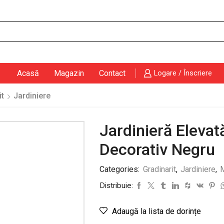
Search
input
Acasă
Magazin
Contact
Logare / Înscriere
it
Jardiniere
Jardinieră Elevat
Decorativ Negru
Categories:
Gradinarit
,
Jardiniere
,
M
Distribuie:
Adaugă la lista de dorințe