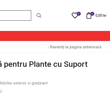
0
0
Compare
0,00
lei
Reveniți la pagina anterioară
ă pentru Plante cu Suport
obilier exterior si gradinarit