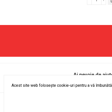
Acoperiș
Cantitate
Schimb
Căsuță
pentru
metalică
Gazebo
pentru
Grădină
unelte,
Dublu
142x86x
Strat
cm,
3x3m
verde
deschis
Ai nevoie de ajut
Luni- Vineri: 9:00 - 18
Acest site web folosește cookie-uri pentru a vă îmbunătăț
Co