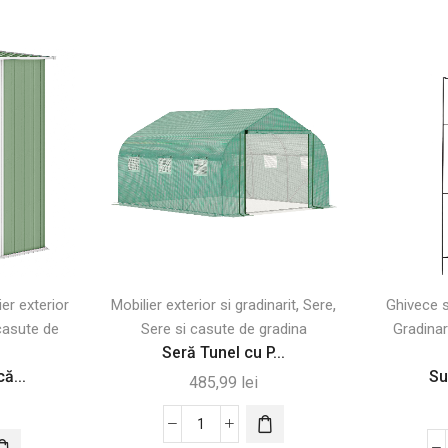
,
,
ier exterior
Mobilier exterior si gradinarit
Sere
Ghivece s
casute de
Sere si casute de gradina
Gradinar
Seră Tunel cu P...
ă...
Su
485,99
lei
Cantitate