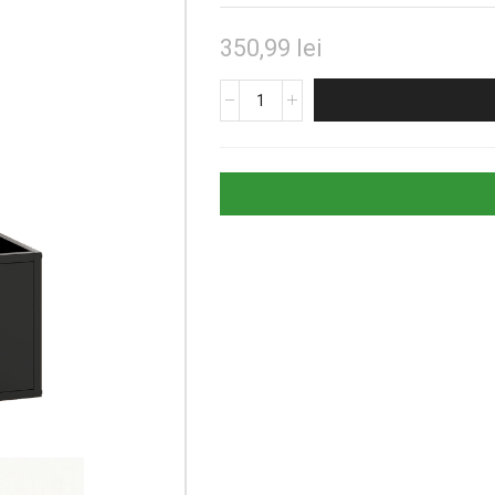
350,99
lei
Cantitate
Jardinieră
Elevată
pentru
Plante
cu
Suport
Decorativ
Negru