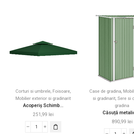
,
,
,
Corturi si umbrele
Foisoare
Case de gradina
Mobil
,
Mobilier exterior si gradinarit
si gradinarit
Sere si 
Acoperiș Schimb...
gradina
Căsuță metalic
251,99
lei
890,99
lei
Cantitate