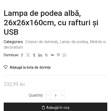
Lampa de podea albă,
26x26x160cm, cu rafturi și
USB
Categories:
Corpuri de iluminat
,
Lampi de podea
,
Mobila si
decoratiuni
Distribuie:
Adaugă la lista de dorințe
332,99
lei
Cantitate
Lampa
de
Adaugă în coș
podea