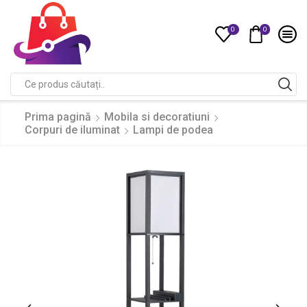
0
0
Compare
Search
input
Prima pagină
Mobila si decoratiuni
Corpuri de iluminat
Lampi de podea