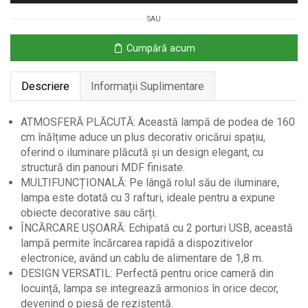
albă,
SAU
26x26x160cm,
cu
Cumpără acum
rafturi
și
Descriere
Informații Suplimentare
USB
ATMOSFERĂ PLĂCUTĂ: Această lampă de podea de 160
cm înălțime aduce un plus decorativ oricărui spațiu,
oferind o iluminare plăcută și un design elegant, cu
structură din panouri MDF finisate.
MULTIFUNCȚIONALĂ: Pe lângă rolul său de iluminare,
lampa este dotată cu 3 rafturi, ideale pentru a expune
obiecte decorative sau cărți.
ÎNCĂRCARE UȘOARĂ: Echipată cu 2 porturi USB, această
lampă permite încărcarea rapidă a dispozitivelor
electronice, având un cablu de alimentare de 1,8 m.
DESIGN VERSATIL: Perfectă pentru orice cameră din
locuință, lampa se integrează armonios în orice decor,
devenind o piesă de rezistență.