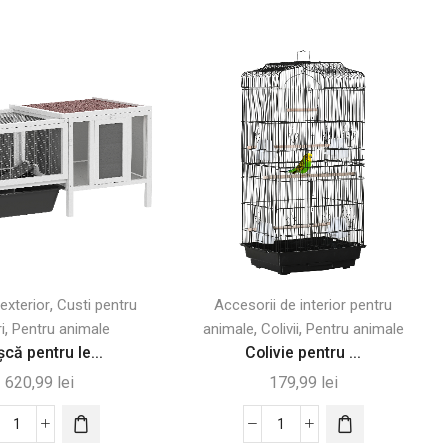
,
exterior
Custi pentru
Accesorii de interior pentru
,
,
,
i
Pentru animale
animale
Colivii
Pentru animale
că pentru Ie...
Colivie pentru ...
620,99
lei
179,99
lei
Cantitate
Cantitate