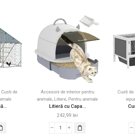
,
Custi de
Accesorii de interior pentru
Custi de 
,
,
nimale
animale
Litiere
Pentru animale
iepur
ă...
Litieră cu Capa...
Cuș
242,99
lei
Cantitate