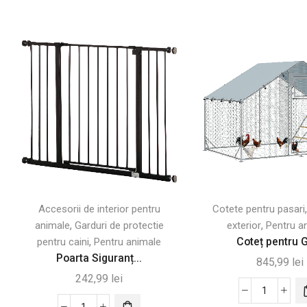
Accesorii de interior pentru
Cotete pentru pasari
,
,
animale
Garduri de protectie
exterior
Pentru a
,
Coteț pentru G
pentru caini
Pentru animale
Poarta Siguranț...
845,99
lei
242,99
lei
Cantitate