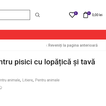
0
0
Compare
0,00
lei
Reveniți la pagina anterioară
ntru pisici cu lopățică și tavă
entru animale
,
Litiere
,
Pentru animale