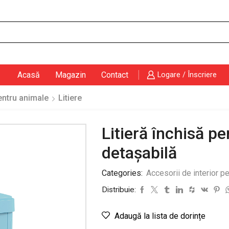
Search
input
Acasă
Magazin
Contact
Logare / Înscriere
pentru animale
Litiere
Litieră închisă pe
detașabilă
Categories:
Accesorii de interior p
Distribuie:
Adaugă la lista de dorințe