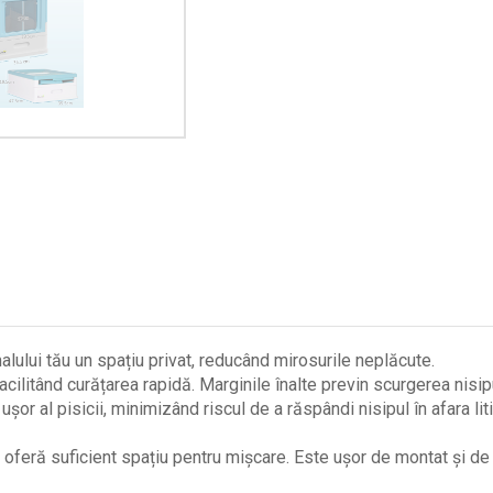
alului tău un spațiu privat, reducând mirosurile neplăcute.
acilitând curățarea rapidă. Marginile înalte previn scurgerea nisipu
șor al pisicii, minimizând riscul de a răspândi nisipul în afara l
 oferă suficient spațiu pentru mișcare. Este ușor de montat și de 