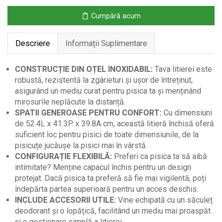
intrări
Cumpără acum
și
deodorant,
Descriere
Informații Suplimentare
Alb
CONSTRUCȚIE DIN OȚEL INOXIDABIL:
Tava litierei este
robustă, rezistentă la zgârieturi și ușor de întreținut,
asigurând un mediu curat pentru pisica ta și menținând
mirosurile neplăcute la distanță.
SPATII GENEROASE PENTRU CONFORT:
Cu dimensiuni
de 52.4L x 41.3P x 39.8A cm, această litieră închisă oferă
suficient loc pentru pisici de toate dimensiunile, de la
pisicuțe jucăușe la pisici mai în vârstă.
CONFIGURAȚIE FLEXIBILĂ:
Preferi ca pisica ta să aibă
intimitate? Menține capacul închis pentru un design
protejat. Dacă pisica ta preferă să fie mai vigilentă, poți
îndepărta partea superioară pentru un acces deschis.
INCLUDE ACCESORII UTILE:
Vine echipată cu un săculeț
deodorant și o lopățică, facilitând un mediu mai proaspăt
și o gestionare simplă a litierei.