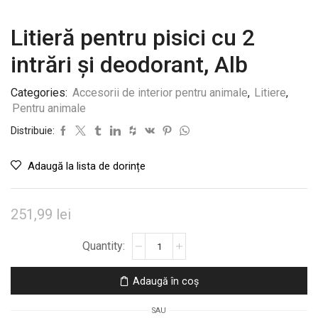
Litieră pentru pisici cu 2
intrări și deodorant, Alb
Categories:
Accesorii de interior pentru animale
,
Litiere
,
Pentru animale
Distribuie:
Adaugă la lista de dorințe
251,99
lei
Cantitate
Litieră
pentru
Adaugă în coș
pisici
cu
SAU
2