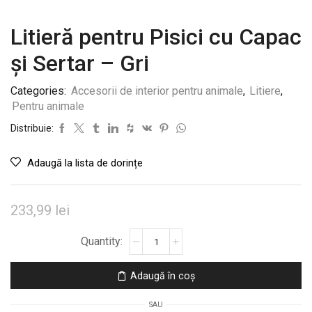
Litieră pentru Pisici cu Capac
și Sertar – Gri
Categories:
Accesorii de interior pentru animale
,
Litiere
,
Pentru animale
Distribuie:
Adaugă la lista de dorințe
233,99
lei
Cantitate
Litieră
pentru
Adaugă în coș
Pisici
cu
SAU
Capac