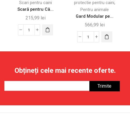
,
Scari pentru caini
protectie pentru caini
Scară pentru Câ...
Pentru animale
Gard Modular pe...
215,99
lei
566,99
lei
Cantitate
Scară
Cantitate
pentru
Gard
Câini
Modular
și
pentru
Pisici
Câini
Obțineți cele mai recente oferte.
cu
cu
3
8
Trepte,
Panouri,
Gri
Alb,
61x3x75
cm