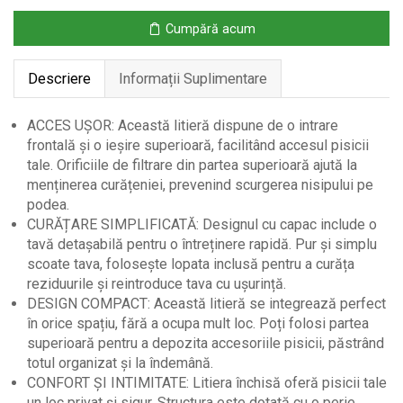
și
Cumpără acum
Sertar
-
Descriere
Informații Suplimentare
Gri
ACCES UȘOR: Această litieră dispune de o intrare
frontală și o ieșire superioară, facilitând accesul pisicii
tale. Orificiile de filtrare din partea superioară ajută la
menținerea curățeniei, prevenind scurgerea nisipului pe
podea.
CURĂȚARE SIMPLIFICATĂ: Designul cu capac include o
tavă detașabilă pentru o întreținere rapidă. Pur și simplu
scoate tava, folosește lopata inclusă pentru a curăța
reziduurile și reintroduce tava cu ușurință.
DESIGN COMPACT: Această litieră se integrează perfect
în orice spațiu, fără a ocupa mult loc. Poți folosi partea
superioară pentru a depozita accesoriile pisicii, păstrând
totul organizat și la îndemână.
CONFORT ȘI INTIMITATE: Litiera închisă oferă pisicii tale
un loc privat și sigur. Structura este dotată cu o perie