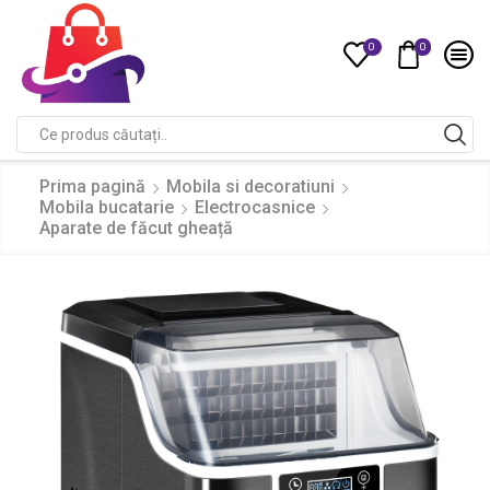
0
0
Compare
Search
input
Prima pagină
Mobila si decoratiuni
Mobila bucatarie
Electrocasnice
Aparate de făcut gheață