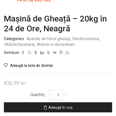
+4 0750 693 763
Mașină de Gheață – 20kg în
24 de Ore, Neagră
Categories:
Aparate de făcut gheață
,
Electrocasnice
,
Mobila bucatarie
,
Mobila si decoratiuni
Distribuie:
Adaugă la lista de dorințe
836,99
lei
Cantitate
Mașină
de
Adaugă în coș
Gheață
-