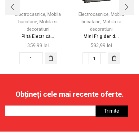
,
,
Electrocasnice
Mobila
Electrocasnice
Mobila
,
,
bucatarie
Mobila si
bucatarie
Mobila si
decoratiuni
decoratiuni
Plită Electrică...
Mini Frigider d...
359,99
lei
593,99
lei
Cantitate
Cantitate
Plită
Mini
Electrică
Frigider
Ceramică
de
cu
Masă
Obțineți cele mai recente oferte.
Grătar,
46L
36cm
cu
-
Compartiment
Multifuncțională
pentru
Gheață