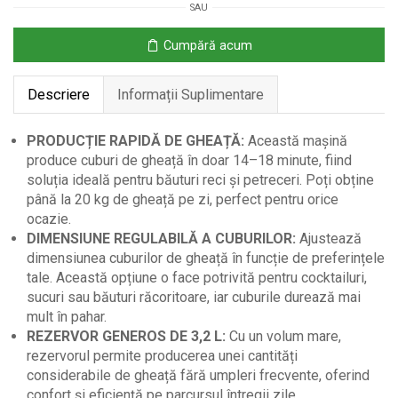
SAU
20kg
în
Cumpără acum
24
de
Descriere
Informații Suplimentare
Ore,
Neagră
PRODUCȚIE RAPIDĂ DE GHEAȚĂ:
Această mașină
produce cuburi de gheață în doar 14–18 minute, fiind
soluția ideală pentru băuturi reci și petreceri. Poți obține
până la 20 kg de gheață pe zi, perfect pentru orice
ocazie.
DIMENSIUNE REGULABILĂ A CUBURILOR:
Ajustează
dimensiunea cuburilor de gheață în funcție de preferințele
tale. Această opțiune o face potrivită pentru cocktailuri,
sucuri sau băuturi răcoritoare, iar cuburile durează mai
mult în pahar.
REZERVOR GENEROS DE 3,2 L:
Cu un volum mare,
rezervorul permite producerea unei cantități
considerabile de gheață fără umpleri frecvente, oferind
confort și eficiență pe parcursul întregii zile.