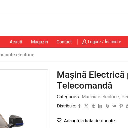
Search
input
Acasă
Magazin
Contact
Logare / Înscriere
sinute electrice
Mașină Electrică 
Telecomandă
Categories:
Masinute electrice
,
Pen
Distribuie:
Adaugă la lista de dorințe