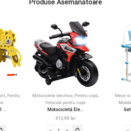
Produse Asemănătoare
,
,
,
port
Pentru
Motociclete electrice
Pentru copii
Mese si
ne
Vehicule pentru copii
Mobila
 ...
Motocicletă Ele...
Set
413,99
lei