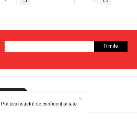
Cantitate
Cantitate
Set
ATV
Masa
Electric
si
pentru
Scaun
Copii
Reglabil
–
pentru
6V,
Copii
Verde,
6–
Viteză
12
2,8-
ani
4,6
km/h
ite mesaj
u
Politica noastră de confidențialitate
.
.ro