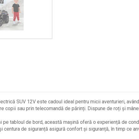
ă SUV 12V este cadoul ideal pentru micii aventurieri, având u
opii sau prin telecomandă de părinți. Dispune de roți și mâne
pe tabloul de bord, această mașină oferă o experiență de condu
entura de siguranță asigură confort și siguranță, în timp ce an