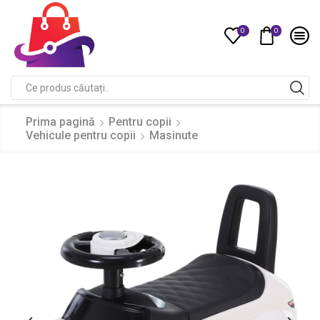
0
0
Compare
Search
input
Prima pagină
Pentru copii
Vehicule pentru copii
Masinute