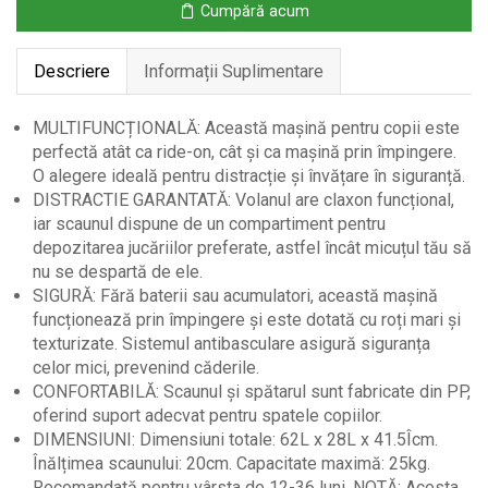
Cumpără acum
36
Luni
Descriere
Informații Suplimentare
Alba
MULTIFUNCȚIONALĂ: Această mașină pentru copii este
perfectă atât ca ride-on, cât și ca mașină prin împingere.
O alegere ideală pentru distracție și învățare în siguranță.
DISTRACTIE GARANTATĂ: Volanul are claxon funcțional,
iar scaunul dispune de un compartiment pentru
depozitarea jucăriilor preferate, astfel încât micuțul tău să
nu se despartă de ele.
SIGURĂ: Fără baterii sau acumulatori, această mașină
funcționează prin împingere și este dotată cu roți mari și
texturizate. Sistemul antibasculare asigură siguranța
celor mici, prevenind căderile.
CONFORTABILĂ: Scaunul și spătarul sunt fabricate din PP,
oferind suport adecvat pentru spatele copiilor.
DIMENSIUNI: Dimensiuni totale: 62L x 28L x 41.5Îcm.
Înălțimea scaunului: 20cm. Capacitate maximă: 25kg.
Recomandată pentru vârsta de 12-36 luni. NOTĂ: Acesta