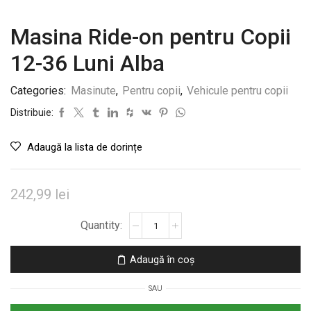
Masina Ride-on pentru Copii
12-36 Luni Alba
Categories:
Masinute
,
Pentru copii
,
Vehicule pentru copii
Distribuie:
Adaugă la lista de dorințe
242,99
lei
Cantitate
Masina
Ride-
Adaugă în coș
on
pentru
SAU
Copii
12-