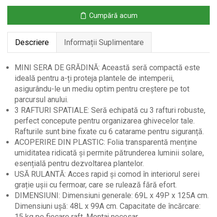
Acoperiș
Cumpără acum
din
Plastic
Descriere
Informații Suplimentare
MINI SERA DE GRĂDINĂ: Această seră compactă este
ideală pentru a-ți proteja plantele de intemperii,
asigurându-le un mediu optim pentru creștere pe tot
parcursul anului.
3 RAFTURI SPATIALE: Seră echipată cu 3 rafturi robuste,
perfect concepute pentru organizarea ghivecelor tale.
Rafturile sunt bine fixate cu 6 catarame pentru siguranță.
ACOPERIRE DIN PLASTIC: Folia transparentă menține
umiditatea ridicată și permite pătrunderea luminii solare,
esențială pentru dezvoltarea plantelor.
USĂ RULANTĂ: Acces rapid și comod în interiorul serei
grație ușii cu fermoar, care se rulează fără efort.
DIMENSIUNI: Dimensiuni generale: 69L x 49P x 125A cm.
Dimensiuni ușă: 48L x 99A cm. Capacitate de încărcare:
15 kg pe fiecare raft. Montaj necesar.