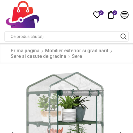
0
0
Compare
Search
input
Prima pagină
Mobilier exterior si gradinarit
Sere si casute de gradina
Sere