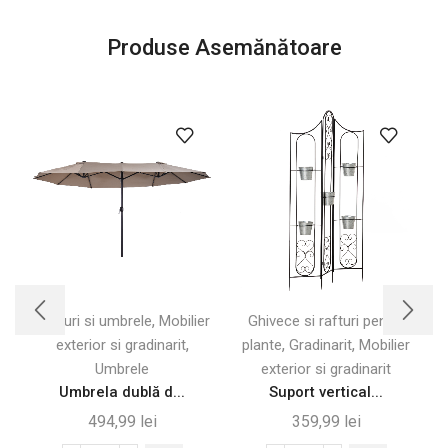
Produse Asemănătoare
,
Corturi si umbrele
Mobilier
Ghivece si rafturi pentru
,
,
,
exterior si gradinarit
plante
Gradinarit
Mobilier
s
Umbrele
exterior si gradinarit
Umbrela dublă d...
Suport vertical...
494,99
lei
359,99
lei