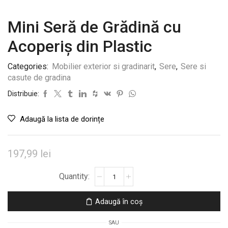
Mini Seră de Grădină cu
Acoperiș din Plastic
Categories:
Mobilier exterior si gradinarit
,
Sere
,
Sere si
casute de gradina
Distribuie:
Adaugă la lista de dorințe
197,99
lei
Cantitate
Mini
Seră
Adaugă în coș
de
Grădină
SAU
cu