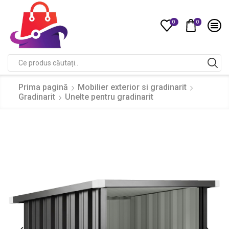
0
0
Compare
Search
input
Prima pagină
Mobilier exterior si gradinarit
Gradinarit
Unelte pentru gradinarit