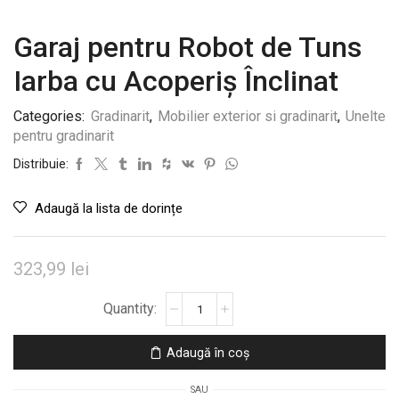
Garaj pentru Robot de Tuns
Iarba cu Acoperiș Înclinat
Categories:
Gradinarit
,
Mobilier exterior si gradinarit
,
Unelte
pentru gradinarit
Distribuie:
Adaugă la lista de dorințe
323,99
lei
Cantitate
Garaj
pentru
Adaugă în coș
Robot
de
SAU
Tuns