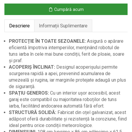
Iarba
Cumpără acum
cu
Acoperiș
Descriere
Informații Suplimentare
Înclinat
PROTECȚIE ÎN TOATE SEZOANELE:
Asigură o apărare
eficientă împotriva intemperiilor, menținând robotul de
tuns iarba în cele mai bune condiții, ferit de ploaie, soare
și praf.
ACOPERIȘ ÎNCLINAT:
Designul acoperișului permite
scurgerea rapidă a apei, prevenind acumularea de
umezeală și rugina, iar marginile protejate adaugă un plus
de siguranță.
SPAȚIU GENEROS:
Cu un interior ușor accesibil, acest
garaj este compatibil cu majoritatea roboților de tuns
iarba, facilitând andocarea automată fără efort.
STRUCTURĂ SOLIDĂ:
Fabricat din oțel galvanizat, acest
adăpost oferă durabilitate și rezistență la coroziune, fiind
ideal pentru orice condiții meteorologice.
DIMENSIUNI:
108 cm lungime x 86 cm adâncime x 62.5