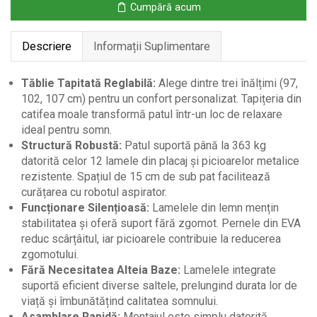
Cumpără acum
Catifea,
140x200
Descriere
Informații Suplimentare
cm,
Gri
Tăblie Tapitată Reglabilă:
Alege dintre trei înălțimi (97,
102, 107 cm) pentru un confort personalizat. Tapițeria din
catifea moale transformă patul într-un loc de relaxare
ideal pentru somn.
Structură Robustă:
Patul suportă până la 363 kg
datorită celor 12 lamele din placaj și picioarelor metalice
rezistente. Spațiul de 15 cm de sub pat facilitează
curățarea cu robotul aspirator.
Funcționare Silențioasă:
Lamelele din lemn mențin
stabilitatea și oferă suport fără zgomot. Pernele din EVA
reduc scârțâitul, iar picioarele contribuie la reducerea
zgomotului.
Fără Necesitatea Alteia Baze:
Lamelele integrate
suportă eficient diverse saltele, prelungind durata lor de
viață și îmbunătățind calitatea somnului.
Asamblare Rapidă:
Montajul este simplu datorită