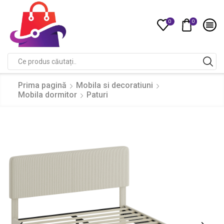
0
0
Compare
Search
input
Prima pagină
Mobila si decoratiuni
Mobila dormitor
Paturi