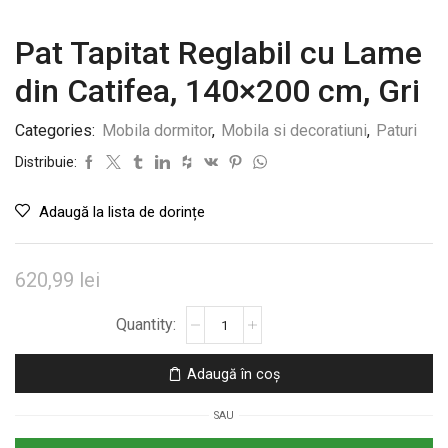
Pat Tapitat Reglabil cu Lame
din Catifea, 140×200 cm, Gri
Categories:
Mobila dormitor
,
Mobila si decoratiuni
,
Paturi
Distribuie:
Adaugă la lista de dorințe
620,99
lei
Cantitate
Pat
Tapitat
Adaugă în coș
Reglabil
cu
SAU
Lame
din