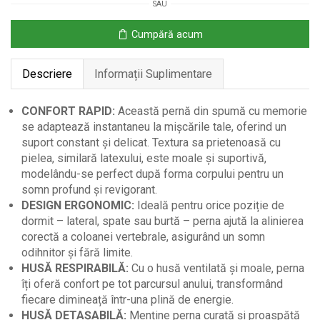
SAU
60x40x10
cm
Cumpără acum
Crem
Descriere
Informații Suplimentare
CONFORT RAPID:
Această pernă din spumă cu memorie
se adaptează instantaneu la mișcările tale, oferind un
suport constant și delicat. Textura sa prietenoasă cu
pielea, similară latexului, este moale și suportivă,
modelându-se perfect după forma corpului pentru un
somn profund și revigorant.
DESIGN ERGONOMIC:
Ideală pentru orice poziție de
dormit – lateral, spate sau burtă – perna ajută la alinierea
corectă a coloanei vertebrale, asigurând un somn
odihnitor și fără limite.
HUSĂ RESPIRABILĂ:
Cu o husă ventilată și moale, perna
îți oferă confort pe tot parcursul anului, transformând
fiecare dimineață într-una plină de energie.
HUSĂ DETAȘABILĂ:
Menține perna curată și proaspătă