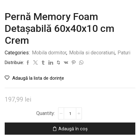
Pernă Memory Foam
Detașabilă 60x40x10 cm
Crem
Categories:
Mobila dormitor
,
Mobila si decoratiuni
,
Paturi
Distribuie:
Adaugă la lista de dorințe
197,99
lei
Cantitate
Pernă
Memory
Adaugă în coș
Foam
Detașabilă