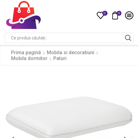
0
0
Compare
Search
input
Prima pagină
Mobila si decoratiuni
Mobila dormitor
Paturi