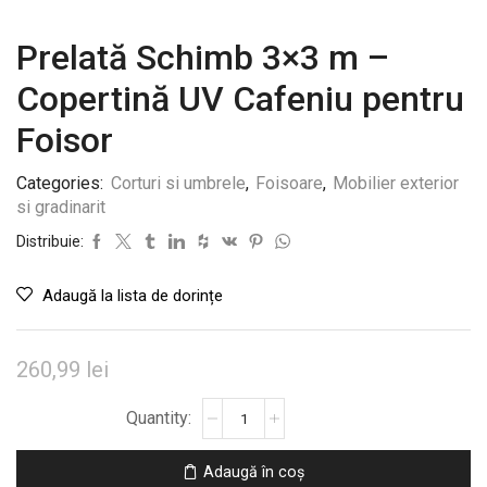
Prelată Schimb 3×3 m –
Copertină UV Cafeniu pentru
Foisor
Categories:
Corturi si umbrele
,
Foisoare
,
Mobilier exterior
si gradinarit
Distribuie:
Adaugă la lista de dorințe
260,99
lei
Cantitate
Prelată
Schimb
Adaugă în coș
3×3