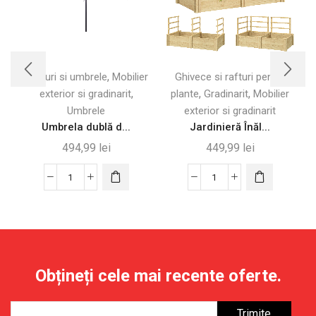
,
Corturi si umbrele
Mobilier
Ghivece si rafturi pentru
,
,
,
exterior si gradinarit
plante
Gradinarit
Mobilier
Umbrele
exterior si gradinarit
Umbrela dublă d...
Jardinieră Înăl...
494,99
lei
449,99
lei
Cantitate
Cantitate
Umbrela
Jardinieră
dublă
Înălțată
de
din
soare
Lemn
460x270
cu
Obțineți cele mai recente oferte.
cm,
3
Cafea
Suporturi