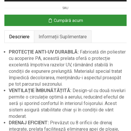
m
SAU
-
Copertină
Cumpără acum
UV
Cafeniu
Descriere
Informații Suplimentare
pentru
Foisor
PROTECȚIE ANTI-UV DURABILĂ:
Fabricată din poliester
cu acoperire PA, această prelata oferă o protecție
excelentă împotriva razelor UV, rămânând stabilă în
condiții de expunere prelungită. Materialul special tratat
împiedică decolorarea, menținându-i aspectul proaspăt
pe tot parcursul sezonului.
VENTILAȚIE ÎMBUNĂTĂȚITĂ:
Design-ul cu două niveluri
permite o circulație optimă a aerului, reducând efectul de
seră și sporind confortul în interiorul foișorului. Acest
sistem asigură stabilitate chiar și în condiții de vânt
moderat.
DRENAJ EFICIENT:
Prevăzut cu 8 orificii de drenaj
integrate, prelata facilitează eliminarea apei de ploaie,