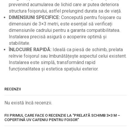
prevenind acumularea de lichid care ar putea deteriora
structura foișorului, astfel prelungind durata sa de viață.
DIMENSIUNI SPECIFICE:
Concepută pentru foișoare cu
dimensiuni de 3×3 metri, este esențial să verificați
dimensiunile cadrului pentru a garanta compatibilitatea.
Instalarea precisă asigură o acoperire optimă și
stabilitate.
ÎNLOCUIRE RAPIDĂ:
Ideală ca piesă de schimb, prelata
reînvie foișorul sau îmbunătățește aspectul celui existent.
Instalarea este simplă, transformând rapid
funcționalitatea și estetica spațiului exterior.
RECENZII
Nu există încă recenzii.
FII PRIMUL CARE FACE O RECENZIE LA “PRELATĂ SCHIMB 3×3 M –
COPERTINĂ UV CAFENIU PENTRU FOISOR”