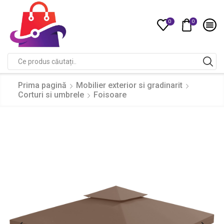
0
0
Compare
Search
input
Prima pagină
Mobilier exterior si gradinarit
Corturi si umbrele
Foisoare