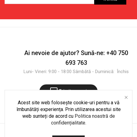
pentru
Plante
Ai nevoie de ajutor?
Sună-ne:
+40 750
693 763
Luni- Vineri: 9:00 - 18:00 Sâmbătă - Duminică: Închis
Trimite mesaj
Acest site web folosește cookie-uri pentru a vă
îmbunătăți experiența. Prin utilizarea acestui site
web sunteți de acord cu
Politica noastră de
confidențialitate
.