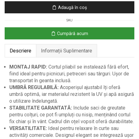
-
Adaugă în coș
Cort
Pliabil
SAU
3x3
m
Cumpără acum
cu
Copertină
Descriere
Informații Suplimentare
Reglabilă
și
Geantă
MONTAJ RAPID:
Cortul pliabil se instalează fără efort,
de
fiind ideal pentru picnicuri, petreceri sau târguri. Ușor de
Transport
transportat în geanta inclusă.
-
UMBRĂ REGULABILĂ:
Acoperișul ajustabil îți oferă
Desigilat
umbră optimă, iar materialul rezistent la UV și apă asigură
o utilizare îndelungată.
STABILITATE GARANTATĂ:
Include saci de greutate
pentru colțuri, ce pot fi umpluți cu nisip, menținând cortul
fix chiar și în vânt. Cadrul din oțel vopsit oferă durabilitate.
VERSATILITATE:
Ideal pentru relaxare în curte sau
activități comerciale. Designul elegant se integrează ușor