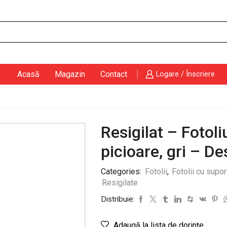
Search
input
Acasă
Magazin
Contact
Logare / Înscriere
Resigilat – Fotol
picioare, gri – Des
Categories:
Fotolii
,
Fotolii cu supor
Resigilate
Distribuie:
Adaugă la lista de dorințe