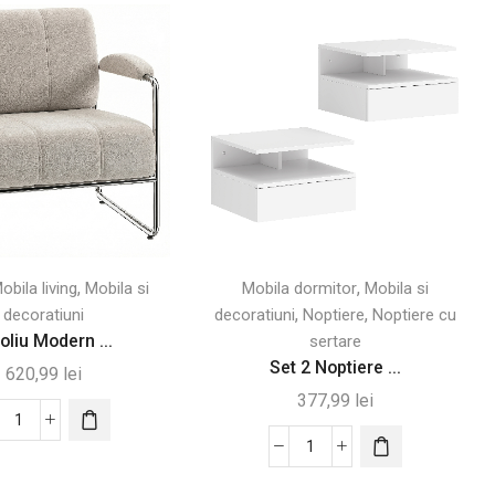
,
,
obila living
Mobila si
Mobila dormitor
Mobila si
,
,
decoratiuni
decoratiuni
Noptiere
Noptiere cu
oliu Modern ...
sertare
Set 2 Noptiere ...
620,99
lei
377,99
lei
Cantitate
Fotoliu
Cantitate
Modern
Set