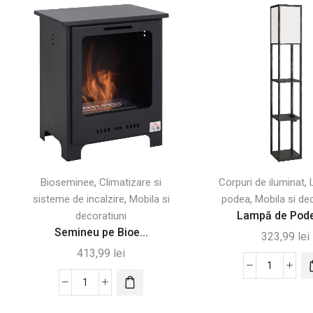
,
,
Bioseminee
Climatizare si
Corpuri de iluminat
,
,
sisteme de incalzire
Mobila si
podea
Mobila si de
Lampă de Podea
decoratiuni
Semineu pe Bioe...
323,99
lei
413,99
lei
Cantitate
Cantitate
Lampă
Semineu
de