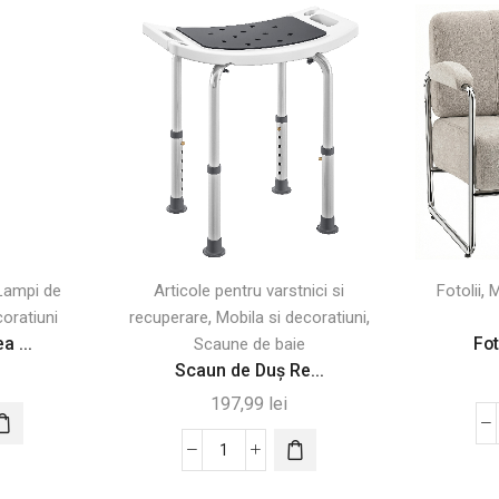
,
Lampi de
Articole pentru varstnici si
Fotolii
M
,
,
coratiuni
recuperare
Mobila si decoratiuni
 ...
Fot
Scaune de baie
Scaun de Duș Re...
197,99
lei
Cantitate
Scaun