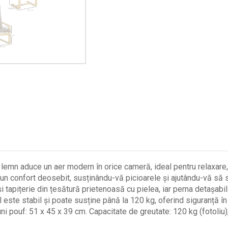
emn aduce un aer modern în orice cameră, ideal pentru relaxare, v
 confort deosebit, susținându-vă picioarele și ajutându-vă să s
apițerie din țesătură prietenoasă cu pielea, iar perna detașabil
te stabil și poate susține până la 120 kg, oferind siguranță în u
 pouf: 51 x 45 x 39 cm. Capacitate de greutate: 120 kg (fotoliu)