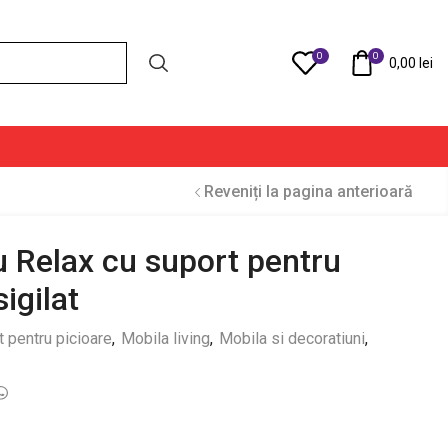
0
0
Compare
0,00
lei
Reveniți la pagina anterioară
iu Relax cu suport pentru
igilat
t pentru picioare
,
Mobila living
,
Mobila si decoratiuni
,