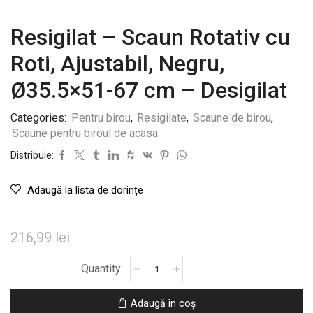
Resigilat – Scaun Rotativ cu
Roti, Ajustabil, Negru,
Ø35.5×51-67 cm – Desigilat
Categories:
Pentru birou
,
Resigilate
,
Scaune de birou
,
Scaune pentru biroul de acasa
Distribuie:
Adaugă la lista de dorințe
216,99
lei
Cantitate
Resigilat
-
Adaugă în coș
Scaun