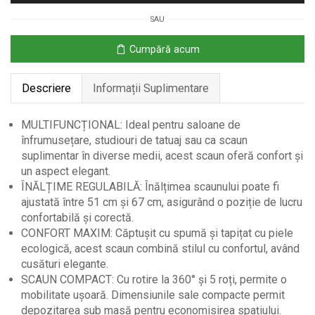
Rotativ
SAU
cu
Roti,
Cumpără acum
Ajustabil,
Negru,
Descriere
Informații Suplimentare
Ø35.5x51-
67
cm
MULTIFUNCȚIONAL: Ideal pentru saloane de
-
înfrumusețare, studiouri de tatuaj sau ca scaun
Desigilat
suplimentar în diverse medii, acest scaun oferă confort și
un aspect elegant.
ÎNĂLȚIME REGULABILĂ: Înălțimea scaunului poate fi
ajustată între 51 cm și 67 cm, asigurând o poziție de lucru
confortabilă și corectă.
CONFORT MAXIM: Căptușit cu spumă și tapițat cu piele
ecologică, acest scaun combină stilul cu confortul, având
cusături elegante.
SCAUN COMPACT: Cu rotire la 360° și 5 roți, permite o
mobilitate ușoară. Dimensiunile sale compacte permit
depozitarea sub masă pentru economisirea spațiului.