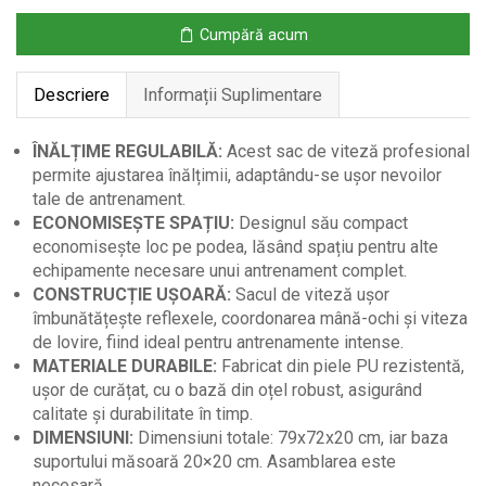
pentru
Cumpără acum
Box
și
Descriere
Informații Suplimentare
MMA,
Reglabil
ÎNĂLȚIME REGULABILĂ:
Acest sac de viteză profesional
permite ajustarea înălțimii, adaptându-se ușor nevoilor
tale de antrenament.
ECONOMISEȘTE SPAȚIU:
Designul său compact
economisește loc pe podea, lăsând spațiu pentru alte
echipamente necesare unui antrenament complet.
CONSTRUCȚIE UȘOARĂ:
Sacul de viteză ușor
îmbunătățește reflexele, coordonarea mână-ochi și viteza
de lovire, fiind ideal pentru antrenamente intense.
MATERIALE DURABILE:
Fabricat din piele PU rezistentă,
ușor de curățat, cu o bază din oțel robust, asigurând
calitate și durabilitate în timp.
DIMENSIUNI:
Dimensiuni totale: 79x72x20 cm, iar baza
suportului măsoară 20×20 cm. Asamblarea este
necesară.