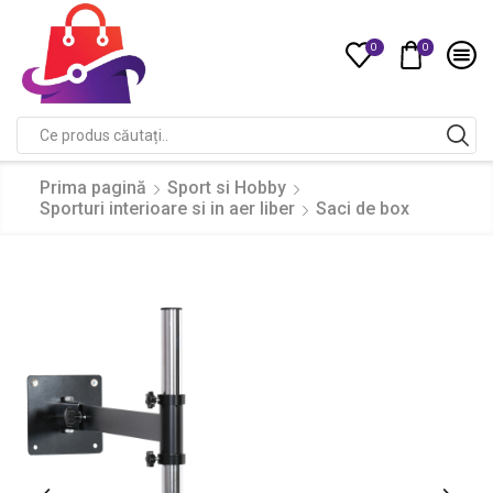
0
0
Compare
Search
input
Prima pagină
Sport si Hobby
Sporturi interioare si in aer liber
Saci de box