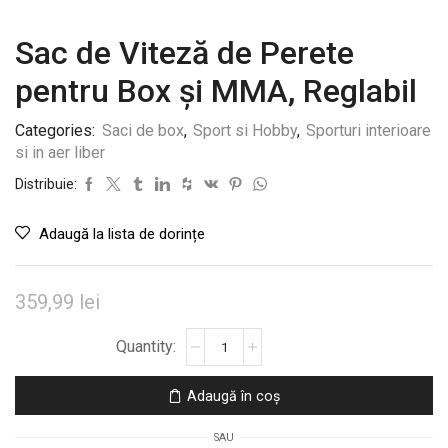
Sac de Viteză de Perete
pentru Box și MMA, Reglabil
Categories:
Saci de box
,
Sport si Hobby
,
Sporturi interioare
si in aer liber
Distribuie:
Adaugă la lista de dorințe
359,99
lei
Cantitate
Sac
de
Adaugă în coș
Viteză
de
SAU
Perete