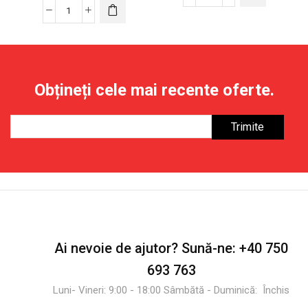
Cantitate
Cantitate
Bara
Țintă
de
Electronică
Tracțiuni
pentru
Reglabilă
Darts
–
Obțineți cele mai recente oferte.
cu
Echipament
6
Fitness
Săgeți
120
și
kg
27
de
Jocuri
Ai nevoie de ajutor?
Sună-ne:
+40 750
693 763
Luni- Vineri: 9:00 - 18:00 Sâmbătă - Duminică: Închis