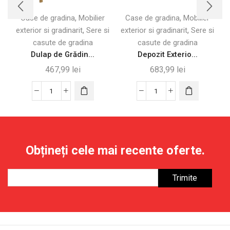
,
,
Case de gradina
Mobilier
Case de gradina
Mobilier
,
,
exterior si gradinarit
Sere si
exterior si gradinarit
Sere si
casute de gradina
casute de gradina
Dulap de Grădin...
Depozit Exterio...
467,99
lei
683,99
lei
Cantitate
Cantitate
Dulap
Depozit
de
Exterior
Grădină
din
din
Oțel
Obțineți cele mai recente oferte.
Lemn
Galvanizat
cu
cu
2
2
Uși
Uși,
și
1.1m²
4