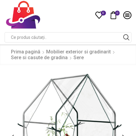
0
0
Compare
Search
input
Prima pagină
Mobilier exterior si gradinarit
Sere si casute de gradina
Sere