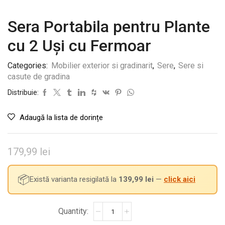
Sera Portabila pentru Plante
cu 2 Uși cu Fermoar
Categories:
Mobilier exterior si gradinarit
,
Sere
,
Sere si
casute de gradina
Distribuie:
Adaugă la lista de dorințe
179,99
lei
📦
Există varianta resigilată la
139,99
lei
—
click aici
Cantitate
Sera