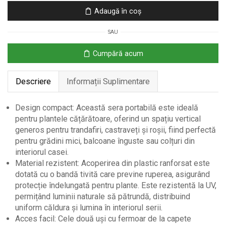
Portabila
Adaugă în coș
pentru
Plante
SAU
cu
2
Cumpără acum
Uși
cu
Descriere
Informații Suplimentare
Fermoar
Design compact: Această sera portabilă este ideală
pentru plantele cățărătoare, oferind un spațiu vertical
generos pentru trandafiri, castraveți și roșii, fiind perfectă
pentru grădini mici, balcoane înguste sau colțuri din
interiorul casei.
Material rezistent: Acoperirea din plastic ranforsat este
dotată cu o bandă tivită care previne ruperea, asigurând
protecție îndelungată pentru plante. Este rezistentă la UV,
permițând luminii naturale să pătrundă, distribuind
uniform căldura și lumina în interiorul serii.
Acces facil: Cele două uși cu fermoar de la capete