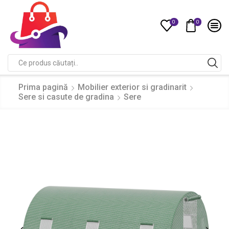
0
0
Compare
Search
input
Prima pagină
Mobilier exterior si gradinarit
Sere si casute de gradina
Sere