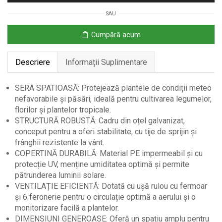
Exterior
SAU
cu
Copertină
Cumpără acum
PE
și
Descriere
Informații Suplimentare
Ușă
cu
Fermoar
SERA SPATIOASĂ: Protejează plantele de condiții meteo
nefavorabile și păsări, ideală pentru cultivarea legumelor,
florilor și plantelor tropicale.
STRUCTURĂ ROBUSTĂ: Cadru din oțel galvanizat,
conceput pentru a oferi stabilitate, cu tije de sprijin și
frânghii rezistente la vânt.
COPERTINĂ DURABILĂ: Material PE impermeabil și cu
protecție UV, menține umiditatea optimă și permite
pătrunderea luminii solare.
VENTILAȚIE EFICIENTĂ: Dotată cu ușă rulou cu fermoar
și 6 feronerie pentru o circulație optimă a aerului și o
monitorizare facilă a plantelor.
DIMENSIUNI GENEROASE: Oferă un spațiu amplu pentru