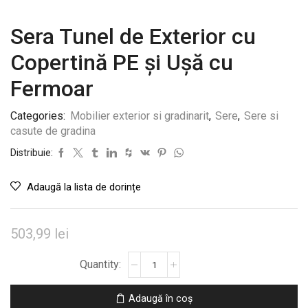
Sera Tunel de Exterior cu
Copertină PE și Ușă cu
Fermoar
Categories:
Mobilier exterior si gradinarit
,
Sere
,
Sere si
casute de gradina
Distribuie:
Adaugă la lista de dorințe
503,99
lei
Cantitate
Sera
Tunel
Adaugă în coș
de