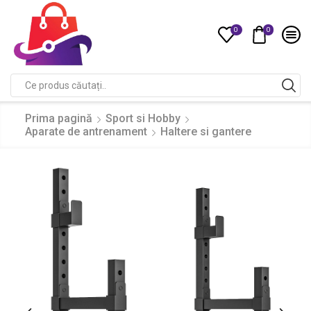
0
0
Compare
Search
input
Prima pagină
Sport si Hobby
Aparate de antrenament
Haltere si gantere