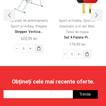
,
,
Aparate de antrenament
Sport si Hobby
Sporturi
A
,
,
Sport si Hobby
Stepper
interioare si in aer liber
Stepper Vertica...
Tenis de masa
Set 4 Palete Pi...
620,99
lei
179,99
lei
Cantitate
Stepper
Cantitate
Vertical
Set
Pliabil
4
cu
Palete
Mâner
Ping
Obțineți cele mai recente oferte.
Reglabil
Pong
și
și
Monitor
8
LCD
Mingi