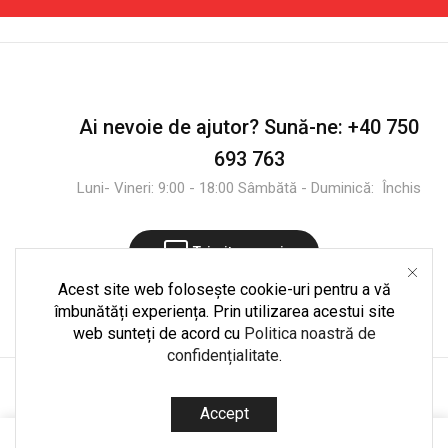
cu
Husă
-
Roșu
și
Ai nevoie de ajutor?
Sună-ne:
+40 750
Negru
693 763
Luni- Vineri: 9:00 - 18:00 Sâmbătă - Duminică: Închis
Trimite mesaj
Acest site web folosește cookie-uri pentru a vă
îmbunătăți experiența. Prin utilizarea acestui site
web sunteți de acord cu
Politica noastră de
confidențialitate
.
Copyright © 2025
CultShop.ro
. Dezvoltare și mentenanță
Accept
codedpro.ro