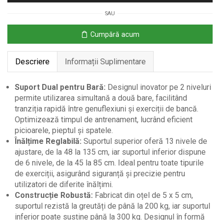
Haltere
SAU
cu
2
Cumpără acum
Niveluri,
110x91x145
Descriere
Informații Suplimentare
cm
Suport Dual pentru Bară:
Designul inovator pe 2 niveluri
permite utilizarea simultană a două bare, facilitând
tranziția rapidă între genuflexiuni și exerciții de bancă.
Optimizează timpul de antrenament, lucrând eficient
picioarele, pieptul și spatele.
Înălțime Reglabilă:
Suportul superior oferă 13 nivele de
ajustare, de la 48 la 135 cm, iar suportul inferior dispune
de 6 nivele, de la 45 la 85 cm. Ideal pentru toate tipurile
de exerciții, asigurând siguranță și precizie pentru
utilizatori de diferite înălțimi.
Construcție Robustă:
Fabricat din oțel de 5 x 5 cm,
suportul rezistă la greutăți de până la 200 kg, iar suportul
inferior poate susține până la 300 kg. Designul în formă