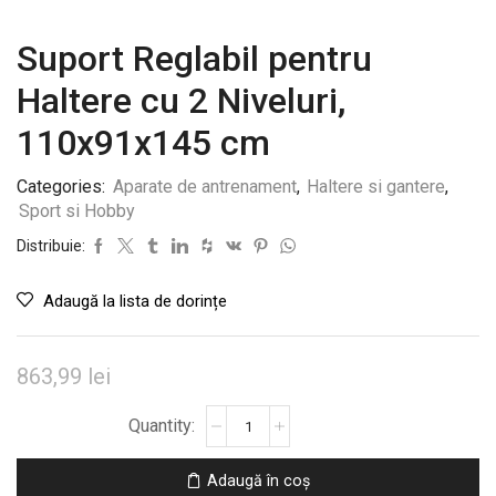
Suport Reglabil pentru
Haltere cu 2 Niveluri,
110x91x145 cm
Categories:
Aparate de antrenament
,
Haltere si gantere
,
Sport si Hobby
Distribuie:
Adaugă la lista de dorințe
863,99
lei
Cantitate
Suport
Reglabil
Adaugă în coș
pentru