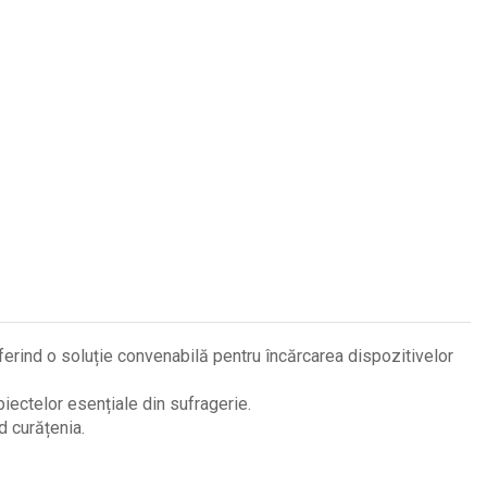
oferind o soluție convenabilă pentru încărcarea dispozitivelor
biectelor esențiale din sufragerie.
 curățenia.