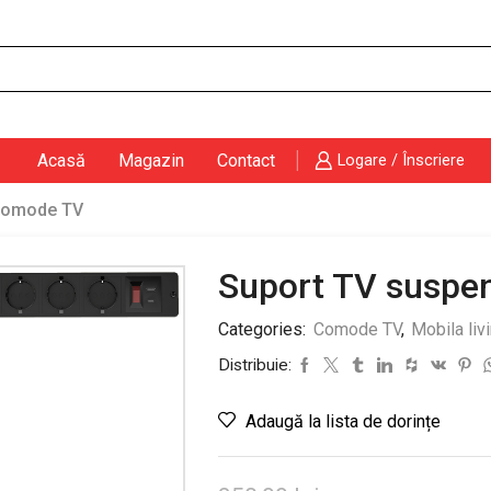
Search
input
Acasă
Magazin
Contact
Logare / Înscriere
omode TV
Suport TV suspend
Categories:
Comode TV
,
Mobila liv
Distribuie:
Adaugă la lista de dorințe