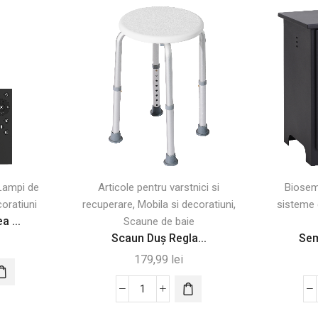
Lampi de
Articole pentru varstnici si
Biosem
,
,
coratiuni
recuperare
Mobila si decoratiuni
sisteme 
 ...
Scaune de baie
Scaun Duș Regla...
Sem
179,99
lei
Cantitate
Scaun