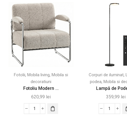
,
,
,
Fotolii
Mobila living
Mobila si
Corpuri de iluminat
,
decoratiuni
podea
Mobila si de
Fotoliu Modern ...
Lampă de Podea
620,99
lei
359,99
lei
Cantitate
Cantitate
Fotoliu
Lampă
Modern
de