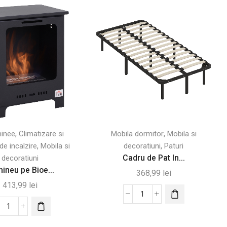
,
,
inee
Climatizare si
Mobila dormitor
Mobila si
,
,
de incalzire
Mobila si
decoratiuni
Paturi
Cadru de Pat In...
decoratiuni
ineu pe Bioe...
368,99
lei
413,99
lei
Cantitate
Cantitate
Cadru
Semineu
de