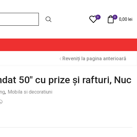
0
0
Compare
0,00
lei
Reveniți la pagina anterioară
at 50″ cu prize și rafturi, Nuc
ing
,
Mobila si decoratiuni