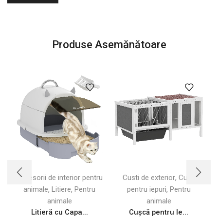
Produse Asemănătoare
,
Accesorii de interior pentru
Custi de exterior
Custi
A
,
,
,
animale
Litiere
Pentru
pentru iepuri
Pentru
animale
animale
Litieră cu Capa...
Cușcă pentru Ie...