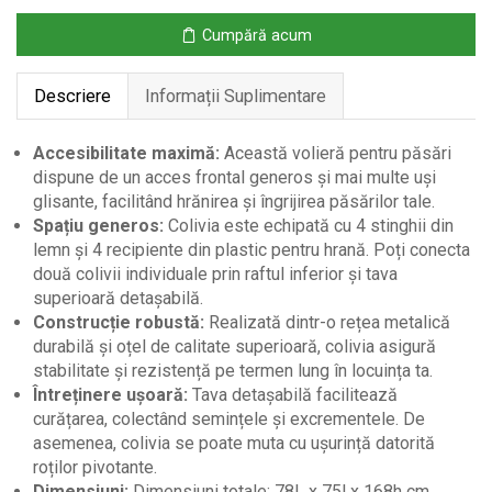
și
Cumpără acum
Tăvi
Detașabile,
Descriere
Informații Suplimentare
168
cm
Accesibilitate maximă:
Această volieră pentru păsări
dispune de un acces frontal generos și mai multe uși
glisante, facilitând hrănirea și îngrijirea păsărilor tale.
Spațiu generos:
Colivia este echipată cu 4 stinghii din
lemn și 4 recipiente din plastic pentru hrană. Poți conecta
două colivii individuale prin raftul inferior și tava
superioară detașabilă.
Construcție robustă:
Realizată dintr-o rețea metalică
durabilă și oțel de calitate superioară, colivia asigură
stabilitate și rezistență pe termen lung în locuința ta.
Întreținere ușoară:
Tava detașabilă facilitează
curățarea, colectând semințele și excrementele. De
asemenea, colivia se poate muta cu ușurință datorită
roților pivotante.
Dimensiuni:
Dimensiuni totale: 78L x 75l x 168h cm