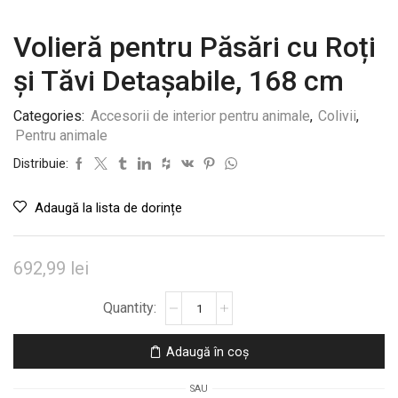
Volieră pentru Păsări cu Roți
și Tăvi Detașabile, 168 cm
Categories:
Accesorii de interior pentru animale
,
Colivii
,
Pentru animale
Distribuie:
Adaugă la lista de dorințe
692,99
lei
Cantitate
Volieră
pentru
Adaugă în coș
Păsări
cu
SAU
Roți