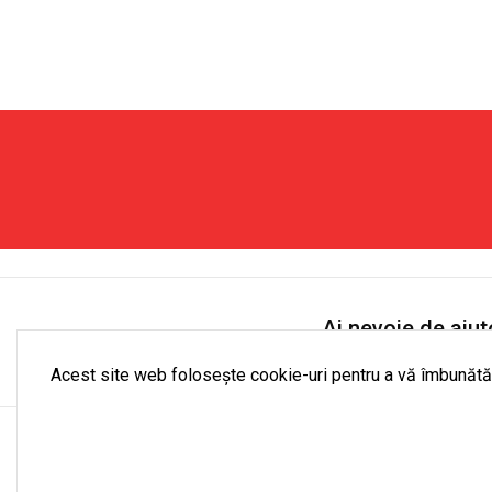
Raft
Suport
Modern
Pliabil
Îngust
pentru
cu
Prosoap
5
cu
Etajere
5
-
Bare
Alb
și
și
6
Negru
Cârlige
Ai nevoie de ajut
Luni- Vineri: 9:00 - 18
Acest site web folosește cookie-uri pentru a vă îmbunătăț
Co