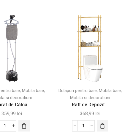
,
,
,
,
pentru baie
Mobila baie
Dulapuri pentru baie
Mobila baie
la si decoratiuni
Mobila si decoratiuni
rat de Călca...
Raft de Depozit...
359,99
lei
368,99
lei
Cantitate
Cantitate