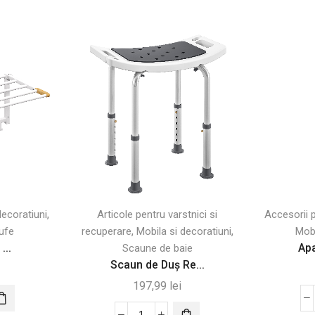
,
decoratiuni
Articole pentru varstnici si
Accesorii 
,
,
ufe
recuperare
Mobila si decoratiuni
Mobi
...
Apa
Scaune de baie
Scaun de Duș Re...
197,99
lei