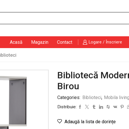
Search
input
Acasă
Magazin
Contact
Logare / Înscriere
iblioteci
Bibliotecă Modern
Birou
Categories:
Biblioteci
,
Mobila livin
Distribuie:
Adaugă la lista de dorințe