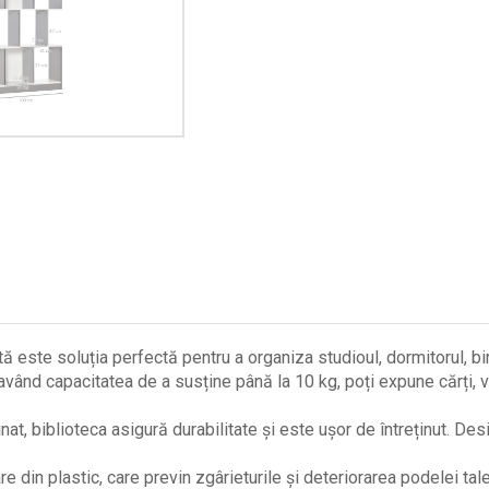
e soluția perfectă pentru a organiza studioul, dormitorul, biroul
vând capacitatea de a susține până la 10 kg, poți expune cărți, 
 biblioteca asigură durabilitate și este ușor de întreținut. Des
in plastic, care previn zgârieturile și deteriorarea podelei tale