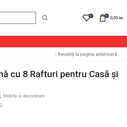
0
0
Compare
0,00
lei
Reveniți la pagina anterioară
ă cu 8 Rafturi pentru Casă și
g
,
Mobila si decoratiuni