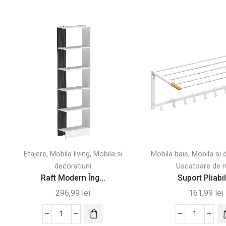
,
,
,
Etajere
Mobila living
Mobila si
Mobila baie
Mobila si 
decoratiuni
Uscatoare de r
Raft Modern Îng...
Suport Pliabil 
296,99
lei
161,99
lei
Cantitate
Cantitate