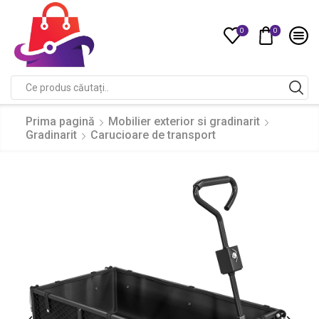
0
0
Compare
Search
input
Prima pagină
Mobilier exterior si gradinarit
Gradinarit
Carucioare de transport