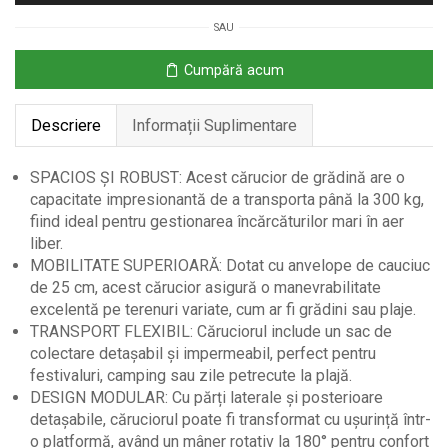
cu
SAU
Pereți
Detașabili
Cumpără acum
și
Mâner
Descriere
Informații Suplimentare
Rotativ
SPACIOS ȘI ROBUST: Acest cărucior de grădină are o
capacitate impresionantă de a transporta până la 300 kg,
fiind ideal pentru gestionarea încărcăturilor mari în aer
liber.
MOBILITATE SUPERIOARĂ: Dotat cu anvelope de cauciuc
de 25 cm, acest cărucior asigură o manevrabilitate
excelentă pe terenuri variate, cum ar fi grădini sau plaje.
TRANSPORT FLEXIBIL: Căruciorul include un sac de
colectare detașabil și impermeabil, perfect pentru
festivaluri, camping sau zile petrecute la plajă.
DESIGN MODULAR: Cu părți laterale și posterioare
detașabile, căruciorul poate fi transformat cu ușurință într-
o platformă, având un mâner rotativ la 180° pentru confort