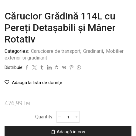
Cărucior Grădină 114L cu
Pereți Detașabili și Mâner
Rotativ
Categories:
Carucioare de transport
,
Gradinarit
,
Mobilier
exterior si gradinarit
Distribuie:
Adaugă la lista de dorințe
476,99
lei
Cantitate
Cărucior
Grădină
Adaugă în coș
114L