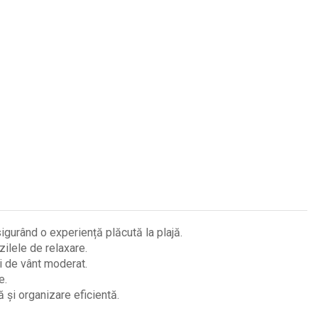
urând o experiență plăcută la plajă.
ilele de relaxare.
ii de vânt moderat.
e.
și organizare eficientă.