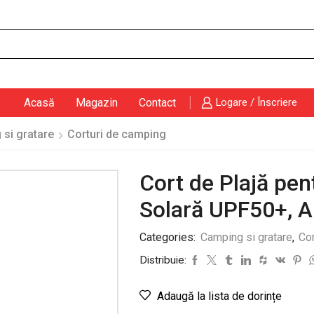
Search
input
Acasă
Magazin
Contact
Logare / Înscriere
si gratare
Corturi de camping
Cort de Plajă pen
Solară UPF50+, A
Categories:
Camping si gratare
,
Cor
Distribuie:
Adaugă la lista de dorințe