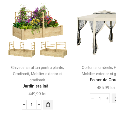
,
,
Ghivece si rafturi pentru plante
Corturi si umbrele
F
,
Gradinarit
Mobilier exterior si
Mobilier exterior si g
Foisor de Grad
gradinarit
Jardinieră Înăl...
485,99
lei
449,99
lei
Cantitate
Cantitate
Foisor
Jardinieră
de