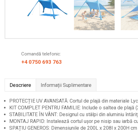
Comandă telefonic:
+4 0750 693 763
Descriere
Informații Suplimentare
PROTECȚIE UV AVANSATĂ: Cortul de plajă din materiale Lycra
KIT COMPLET PENTRU FAMILIE: Include o saltea de plajă (200 x
STABILITATE ÎN VÂNT: Designul cu stâlpi din aluminiu întăriți ș
MONTAJ RAPID: Instalează cortul ușor pe nisip sau iarbă cu aju
SPAȚIU GENEROS: Dimensiunile de 200L x 208l x 200H cm ofer