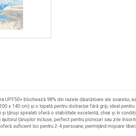
 UPF50+ blochează 98% din razele dăunătoare ale soarelui, asig
 140 cm) și o lopată pentru distracție fără griji, ideal pentru z
i țăruși spiralati oferă o stabilitate excelentă, chiar și în condiț
torul țărușilor incluse, perfect pentru picnicuri sau zile însorit
ă suficient loc pentru 2-4 persoane, permițând mișcare liberă 