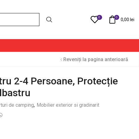
0
0
Compare
0,00
lei
Reveniți la pagina anterioară
tru 2-4 Persoane, Protecție
lbastru
turi de camping
,
Mobilier exterior si gradinarit