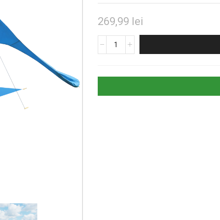
269,99
lei
Cantitate
Cort
de
Plajă
pentru
2-
4
Persoane,
Protecție
Solară
UPF50+,
Albastru