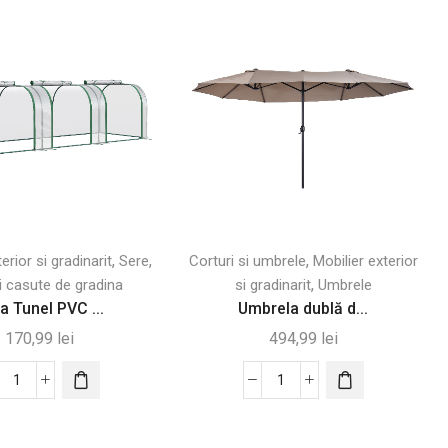
,
,
,
erior si gradinarit
Sere
Corturi si umbrele
Mobilier exterior
,
i casute de gradina
si gradinarit
Umbrele
a Tunel PVC ...
Umbrela dublă d...
170,99
lei
494,99
lei
Cantitate
Cantitate
Sera
Umbrela
Tunel
dublă