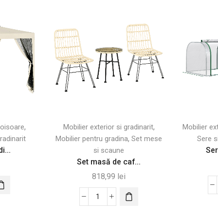
,
,
oisoare
Mobilier exterior si gradinarit
Mobilier ext
,
radinarit
Mobilier pentru gradina
Set mese
Sere s
i...
Ser
si scaune
Set masă de caf...
818,99
lei
Cantitate
Set