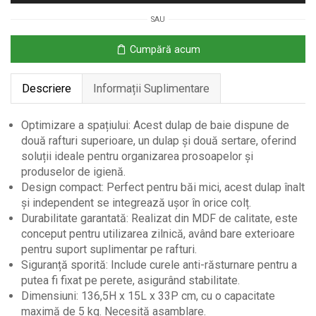
din
SAU
Lemn
cu
Cumpără acum
Rafturi
și
Descriere
Informații Suplimentare
Sertare
15x33x136
cm
Optimizare a spațiului: Acest dulap de baie dispune de
două rafturi superioare, un dulap și două sertare, oferind
soluții ideale pentru organizarea prosoapelor și
produselor de igienă.
Design compact: Perfect pentru băi mici, acest dulap înalt
și independent se integrează ușor în orice colț.
Durabilitate garantată: Realizat din MDF de calitate, este
conceput pentru utilizarea zilnică, având bare exterioare
pentru suport suplimentar pe rafturi.
Siguranță sporită: Include curele anti-răsturnare pentru a
putea fi fixat pe perete, asigurând stabilitate.
Dimensiuni: 136,5H x 15L x 33P cm, cu o capacitate
maximă de 5 kg. Necesită asamblare.