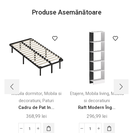
Produse Asemănătoare
,
,
,
Mobila dormitor
Mobila si
Etajere
Mobila living
Mobila
,
decoratiuni
Paturi
si decoratiuni
Cadru de Pat In...
Raft Modern Îng...
368,99
lei
296,99
lei
Cantitate
Cantitate