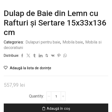
Dulap de Baie din Lemn cu
Rafturi și Sertare 15x33x136
cm
Categories:
Dulapuri pentru baie
,
Mobila baie
,
Mobila si
decoratiuni
Distribuie:
Adaugă la lista de dorințe
557,99
lei
Cantitate
Dulap
de
Adaugă în coș
Baie