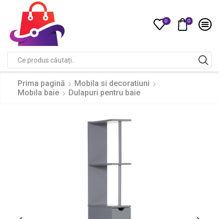
0
0
Compare
Search
input
Prima pagină
Mobila si decoratiuni
Mobila baie
Dulapuri pentru baie