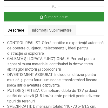
cu
SAU
Telecomandă
pentru
Cumpără acum
Copii,
Galben
Descriere
Informații Suplimentare
CONTROL REALIST: Oferă copiilor o experiență autentică
de operare cu ajutorul telecomenzii, ideal pentru
distracție și explorare.
GĂLEATĂ ȘI LOPATĂ FUNCȚIONALE: Perfect pentru
săpat și mutat materiale, contribuind la dezvoltarea
abilităților motorii și coordonării.
DIVERTISMENT ASIGURAT: Include un difuzor pentru
muzică și patru faruri luminoase, transformând fiecare
joacă într-o aventură captivantă.
PUTERE ȘI VITEZĂ: Cu motoare duble de 12V și două
setări de viteză (3-5 km/h), este potrivit pentru diverse
tipuri de terenuri.
SPECIFICAȚII: Dimensiuni totale: 110×70.5×61.5 cm.