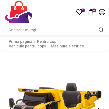
0
0
Compare
Search
input
Prima pagină
Pentru copii
Vehicule pentru copii
Masinute electrice