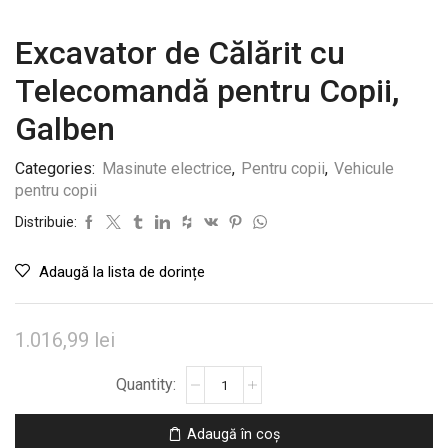
Excavator de Călărit cu
Telecomandă pentru Copii,
Galben
Categories:
Masinute electrice
,
Pentru copii
,
Vehicule
pentru copii
Distribuie:
Adaugă la lista de dorințe
1.016,99
lei
Cantitate
Excavator
de
Adaugă în coș
Călărit