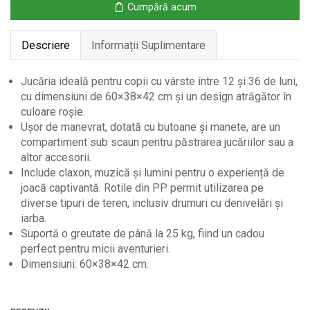
Cumpără acum
Roți
și
Descriere
Informații Suplimentare
Muzică
Jucăria ideală pentru copii cu vârste între 12 și 36 de luni,
cu dimensiuni de 60×38×42 cm și un design atrăgător în
culoare roșie.
Ușor de manevrat, dotată cu butoane și manete, are un
compartiment sub scaun pentru păstrarea jucăriilor sau a
altor accesorii.
Include claxon, muzică și lumini pentru o experiență de
joacă captivantă. Rotile din PP permit utilizarea pe
diverse tipuri de teren, inclusiv drumuri cu denivelări și
iarba.
Suportă o greutate de până la 25 kg, fiind un cadou
perfect pentru micii aventurieri.
Dimensiuni: 60×38×42 cm.