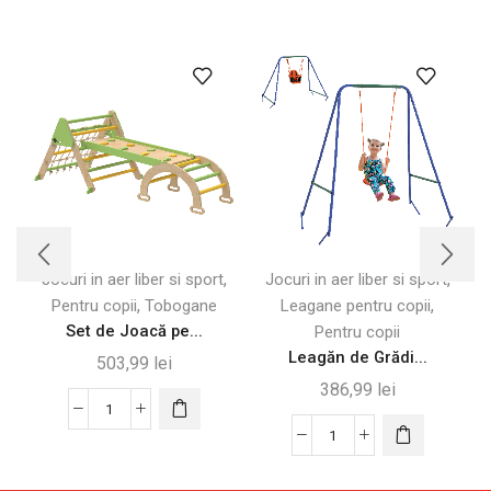
,
,
Jocuri in aer liber si sport
Jocuri in aer liber si sport
,
,
Pentru copii
Tobogane
Leagane pentru copii
Set de Joacă pe...
Pentru copii
Leagăn de Grădi...
503,99
lei
386,99
lei
Cantitate
Set
Cantitate
de
Leagăn