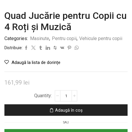
Quad Jucărie pentru Copii cu
4 Roți și Muzică
Categories:
Masinute
,
Pentru copii
,
Vehicule pentru copii
Distribuie:
Adaugă la lista de dorințe
161,99
lei
Cantitate
Quad
Jucărie
Adaugă în coș
pentru
Copii
SAU
cu
4