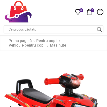
0
0
Compare
Search
input
Prima pagină
Pentru copii
Vehicule pentru copii
Masinute