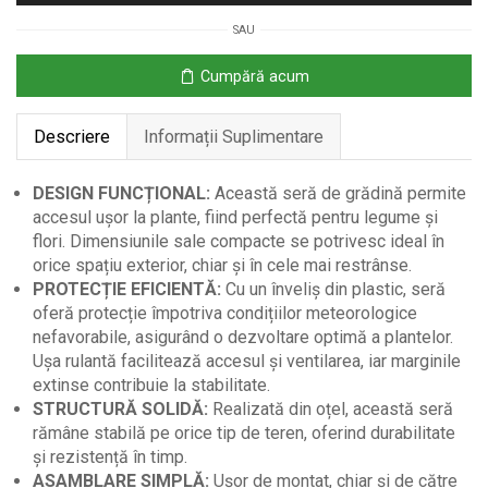
cu
SAU
Ușă
Rulantă
Cumpără acum
și
Feronerie
Descriere
Informații Suplimentare
Rezistentă
DESIGN FUNCȚIONAL:
Această seră de grădină permite
accesul ușor la plante, fiind perfectă pentru legume și
flori. Dimensiunile sale compacte se potrivesc ideal în
orice spațiu exterior, chiar și în cele mai restrânse.
PROTECȚIE EFICIENTĂ:
Cu un înveliș din plastic, seră
oferă protecție împotriva condițiilor meteorologice
nefavorabile, asigurând o dezvoltare optimă a plantelor.
Ușa rulantă facilitează accesul și ventilarea, iar marginile
extinse contribuie la stabilitate.
STRUCTURĂ SOLIDĂ:
Realizată din oțel, această seră
rămâne stabilă pe orice tip de teren, oferind durabilitate
și rezistență în timp.
ASAMBLARE SIMPLĂ:
Ușor de montat, chiar și de către