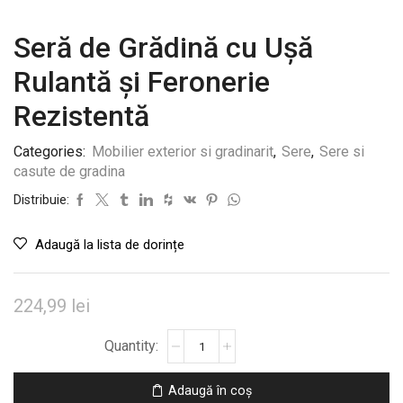
Seră de Grădină cu Ușă
Rulantă și Feronerie
Rezistentă
Categories:
Mobilier exterior si gradinarit
,
Sere
,
Sere si
casute de gradina
Distribuie:
Adaugă la lista de dorințe
224,99
lei
Cantitate
Seră
de
Adaugă în coș
Grădină