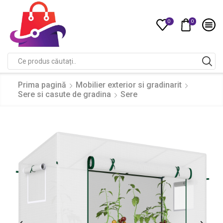
0
0
Compare
Search
input
Prima pagină
Mobilier exterior si gradinarit
Sere si casute de gradina
Sere