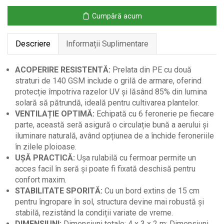
Feronerie
Cumpără acum
și
Ușă
Descriere
Informații Suplimentare
Rulabilă,
4x3x2
m,
ACOPERIRE RESISTENTĂ:
Prelata din PE cu două
Albă
straturi de 140 GSM include o grilă de armare, oferind
protecție împotriva razelor UV și lăsând 85% din lumina
solară să pătrundă, ideală pentru cultivarea plantelor.
VENTILAȚIE OPTIMĂ:
Echipată cu 6 feronerie pe fiecare
parte, această seră asigură o circulație bună a aerului și
iluminare naturală, având opțiunea de a închide feroneriile
în zilele ploioase.
UȘĂ PRACTICĂ:
Ușa rulabilă cu fermoar permite un
acces facil în seră și poate fi fixată deschisă pentru
confort maxim.
STABILITATE SPORITĂ:
Cu un bord extins de 15 cm
pentru îngropare în sol, structura devine mai robustă și
stabilă, rezistând la condiții variate de vreme.
DIMENSIUNI:
Dimensiuni totale: 4 x 3 x 2 m; Dimensiuni