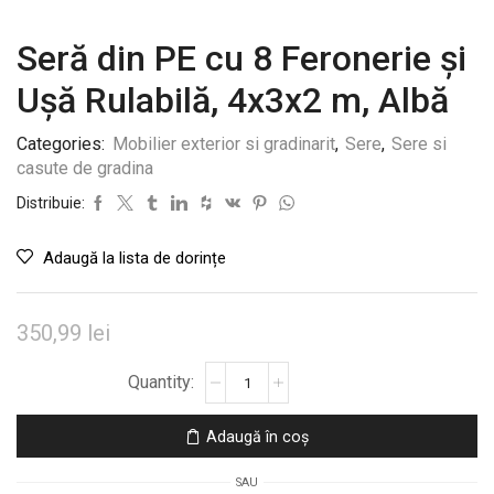
Seră din PE cu 8 Feronerie și
Ușă Rulabilă, 4x3x2 m, Albă
Categories:
Mobilier exterior si gradinarit
,
Sere
,
Sere si
casute de gradina
Distribuie:
Adaugă la lista de dorințe
350,99
lei
Cantitate
Seră
din
Adaugă în coș
PE
cu
SAU
8