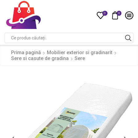
0
0
Compare
Search
input
Prima pagină
Mobilier exterior si gradinarit
Sere si casute de gradina
Sere