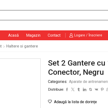
Search
input
Acasă
Magazin
Contact
Logare / Înscriere
t
Haltere si gantere
Set 2 Gantere cu 
Conector, Negru
Categories:
Aparate de antrenamen
Distribuie:
Adaugă la lista de dorințe