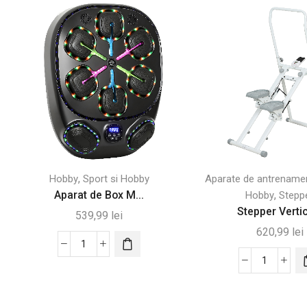
,
Hobby
Sport si Hobby
Aparate de antrename
Aparat de Box M...
,
Hobby
Stepp
Stepper Vertic
539,99
lei
620,99
lei
Cantitate
Aparat
Cantitate
de
Stepper
Box
Vertical