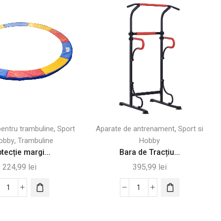
,
,
pentru trambuline
Sport
Aparate de antrenament
Sport si
,
Hobby
Trambuline
Hobby
tecție margi...
Bara de Tracțiu...
224,99
lei
395,99
lei
Cantitate
Cantitate
Protecție
Bara
margine
de