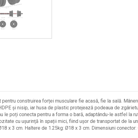
ru construirea forței musculare fie acasă, fie la sală. Mânerul 
PE și nisip, iar husa de plastic protejează podeaua de zgârieturi
e poți conecta pentru a forma o bară, adaptându-le astfel la ruti
cu ușurință în spații mici, fiind ușor de transportat de la un l
Ø18 x 3 cm. Haltere de 1.25kg: Ø18 x 3 cm. Dimensiuni conector: