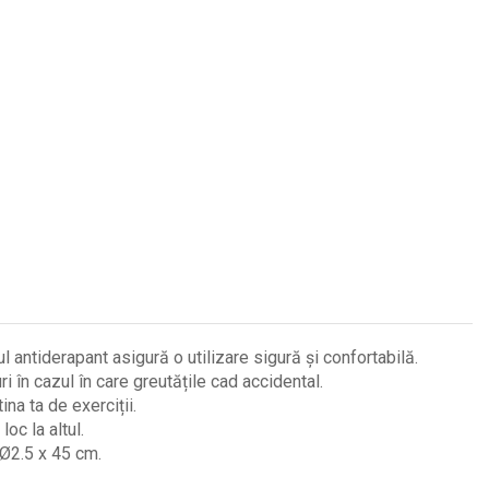
antiderapant asigură o utilizare sigură și confortabilă.
 în cazul în care greutățile cad accidental.
na ta de exerciții.
oc la altul.
 Ø2.5 x 45 cm.