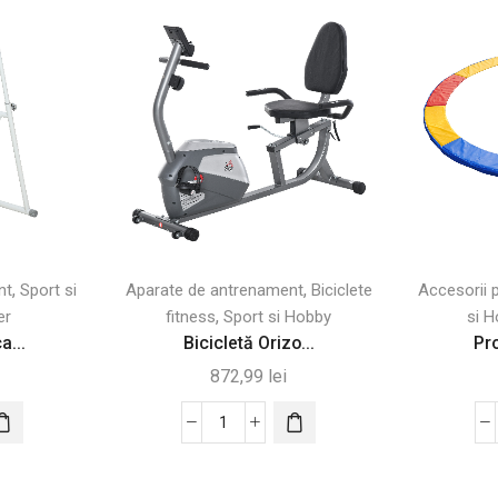
,
,
nt
Sport si
Aparate de antrenament
Biciclete
Accesorii 
,
er
fitness
Sport si Hobby
si 
a...
Bicicletă Orizo...
Pro
872,99
lei
Cantitate
Bicicletă
Orizontală