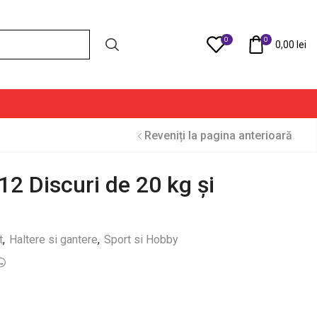
0
0
Compare
0,00
lei
Reveniți la pagina anterioară
12 Discuri de 20 kg și
t
,
Haltere si gantere
,
Sport si Hobby