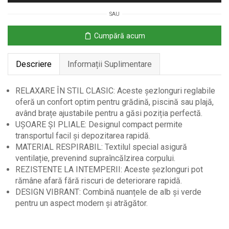
de
SAU
Grădină
cu
Cumpără acum
Brațe
Reclinabile,
Descriere
Informații Suplimentare
Alb
și
Verde
RELAXARE ÎN STIL CLASIC: Aceste șezlonguri reglabile
oferă un confort optim pentru grădină, piscină sau plajă,
având brațe ajustabile pentru a găsi poziția perfectă.
UȘOARE ȘI PLIALE: Designul compact permite
transportul facil și depozitarea rapidă.
MATERIAL RESPIRABIL: Textilul special asigură
ventilație, prevenind supraîncălzirea corpului.
REZISTENTE LA INTEMPERII: Aceste șezlonguri pot
rămâne afară fără riscuri de deteriorare rapidă.
DESIGN VIBRANT: Combină nuanțele de alb și verde
pentru un aspect modern și atrăgător.