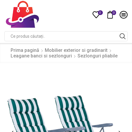
0
0
Compare
Search
input
Prima pagină
Mobilier exterior si gradinarit
Leagane banci si sezlonguri
Sezlonguri pliabile