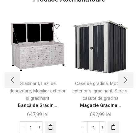
,
,
Gradinarit
Lazi de
Case de gradina
Mobilier
,
,
depozitare
Mobilier exterior
exterior si gradinarit
Sere si
si gradinarit
casute de gradina
Bancă de Grădin...
Magazie Gradina...
647,99
lei
692,99
lei
Cantitate
Cantitate
Bancă
Magazie