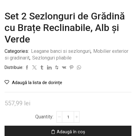
Set 2 Sezlonguri de Grădină
cu Brațe Reclinabile, Alb și
Verde
Categories:
Leagane banci si sezlonguri
,
Mobilier exterior
si gradinarit
,
Sezlonguri pliabile
Distribuie:
Adaugă la lista de dorințe
557,99
lei
Cantitate
Set
2
Adaugă în coș
Sezlonguri