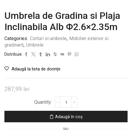
Umbrela de Gradina si Plaja
Inclinabila Alb Φ2.6×2.35m
Categories:
Corturi si umbrele
,
Mobilier exterior si
gradinarit
,
Umbrele
Distribuie:
Adaugă la lista de dorințe
287,99
lei
Cantitate
Umbrela
de
Adaugă în coș
Gradina
si
SAU
Plaja