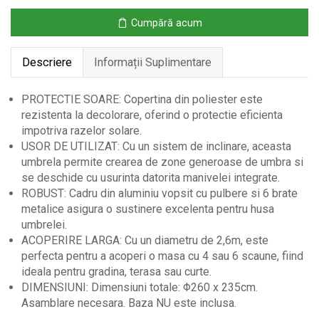
Inclinabila
Cumpără acum
Alb
Φ2.6×2.35m
Descriere
Informații Suplimentare
PROTECTIE SOARE: Copertina din poliester este
rezistenta la decolorare, oferind o protectie eficienta
impotriva razelor solare.
USOR DE UTILIZAT: Cu un sistem de inclinare, aceasta
umbrela permite crearea de zone generoase de umbra si
se deschide cu usurinta datorita manivelei integrate.
ROBUST: Cadru din aluminiu vopsit cu pulbere si 6 brate
metalice asigura o sustinere excelenta pentru husa
umbrelei.
ACOPERIRE LARGA: Cu un diametru de 2,6m, este
perfecta pentru a acoperi o masa cu 4 sau 6 scaune, fiind
ideala pentru gradina, terasa sau curte.
DIMENSIUNI: Dimensiuni totale: Φ260 x 235cm.
Asamblare necesara. Baza NU este inclusa.