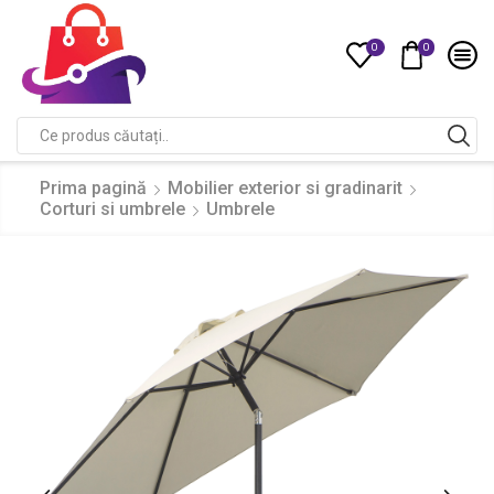
0
0
Compare
Search
input
Prima pagină
Mobilier exterior si gradinarit
Corturi si umbrele
Umbrele