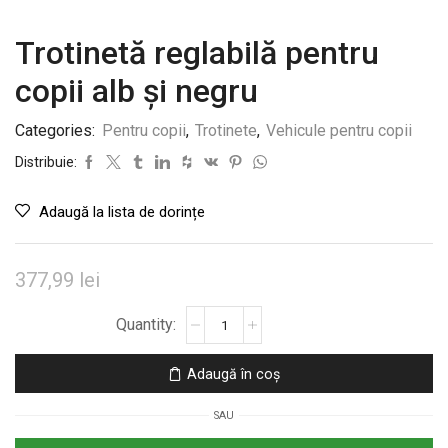
Trotinetă reglabilă pentru
copii alb și negru
Categories:
Pentru copii
,
Trotinete
,
Vehicule pentru copii
Distribuie:
Adaugă la lista de dorințe
377,99
lei
Cantitate
Trotinetă
reglabilă
Adaugă în coș
pentru
copii
SAU
alb
și