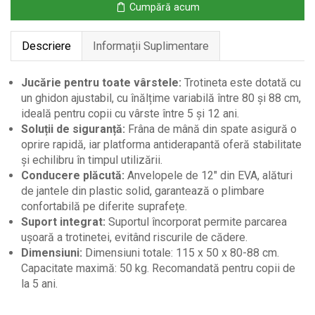
Cumpără acum
negru
Descriere
Informații Suplimentare
Jucărie pentru toate vârstele:
Trotineta este dotată cu
un ghidon ajustabil, cu înălțime variabilă între 80 și 88 cm,
ideală pentru copii cu vârste între 5 și 12 ani.
Soluții de siguranță:
Frâna de mână din spate asigură o
oprire rapidă, iar platforma antiderapantă oferă stabilitate
și echilibru în timpul utilizării.
Conducere plăcută:
Anvelopele de 12″ din EVA, alături
de jantele din plastic solid, garantează o plimbare
confortabilă pe diferite suprafețe.
Suport integrat:
Suportul încorporat permite parcarea
ușoară a trotinetei, evitând riscurile de cădere.
Dimensiuni:
Dimensiuni totale: 115 x 50 x 80-88 cm.
Capacitate maximă: 50 kg. Recomandată pentru copii de
la 5 ani.