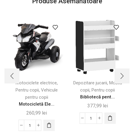
Produse Asemănătoare
,
,
Motociclete electrice
Depozitare jucarii
Mobila
,
,
Pentru copii
Vehicule
copii
Pentru copii
Bibliotecă pent...
pentru copii
Motocicletă Ele...
377,99
lei
260,99
lei
Cantitate
Cantitate
Bibliotecă