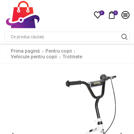
0
0
Compare
Search
input
Prima pagină
Pentru copii
Vehicule pentru copii
Trotinete