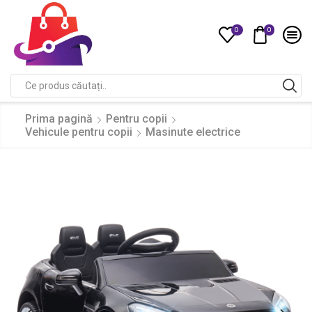
0
0
Compare
Search
input
Prima pagină
Pentru copii
Vehicule pentru copii
Masinute electrice