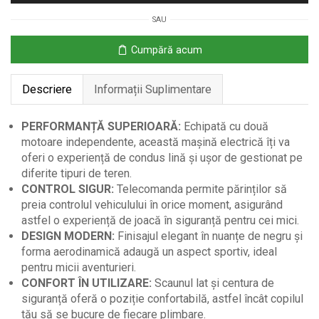
Copii
SAU
cu
Telecomandă,
Cumpără acum
Negru
Descriere
Informații Suplimentare
PERFORMANȚĂ SUPERIOARĂ:
Echipată cu două
motoare independente, această mașină electrică îți va
oferi o experiență de condus lină și ușor de gestionat pe
diferite tipuri de teren.
CONTROL SIGUR:
Telecomanda permite părinților să
preia controlul vehiculului în orice moment, asigurând
astfel o experiență de joacă în siguranță pentru cei mici.
DESIGN MODERN:
Finisajul elegant în nuanțe de negru și
forma aerodinamică adaugă un aspect sportiv, ideal
pentru micii aventurieri.
CONFORT ÎN UTILIZARE:
Scaunul lat și centura de
siguranță oferă o poziție confortabilă, astfel încât copilul
tău să se bucure de fiecare plimbare.