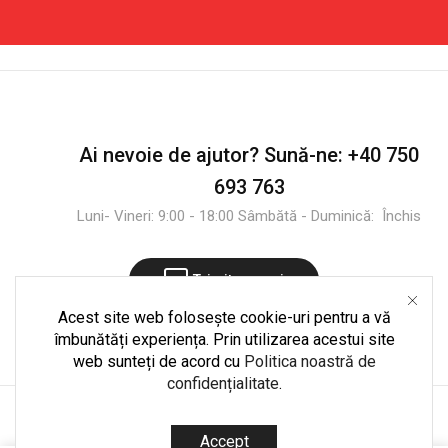
Lemn
Natural
-
Desigilat
Ai nevoie de ajutor?
Sună-ne:
+40 750
693 763
Luni- Vineri: 9:00 - 18:00 Sâmbătă - Duminică: Închis
Trimite mesaj
Acest site web folosește cookie-uri pentru a vă
îmbunătăți experiența. Prin utilizarea acestui site
web sunteți de acord cu
Politica noastră de
confidențialitate
.
Copyright © 2025
CultShop.ro
. Dezvoltare și mentenanță
Accept