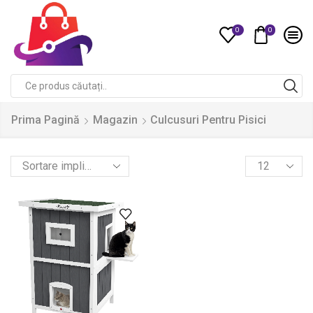
0
0
Compare
Search
input
Prima Pagină
Magazin
Culcusuri Pentru Pisici
Products
per
page