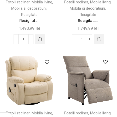
,
,
,
,
Fotolii recliner
Mobila living
Fotolii recliner
Mobila living
-
Picioare
,
,
Mobila si decoratiuni
Mobila si decoratiuni
Desigilat
-
Resigilate
Resigilate
Desigilat
Resigilat ̵...
Resigilat ̵...
1.490,99
lei
1.749,99
lei
Cantitate
Cantitate
Resigilat
Resigilat
-
-
Fotoliu
Fotoliu
Electric
Modern
Rabatabil
de
cu
Relaxare
Masaj,
cu
Telecomandă,
Masaj
Maro
și
-
Încălzire
Desigilat
-
,
,
,
,
Fotolii recliner
Mobila living
Fotolii recliner
Mobila living
Desigilat