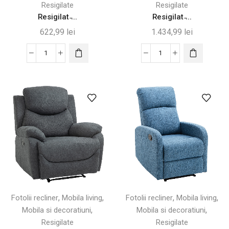
Resigilate
Resigilate
Resigilat ̵...
Resigilat ̵...
622,99
lei
1.434,99
lei
Cantitate
Cantitate
Resigilat
Resigilat
-
-
Fotoliu
Fotoliu
Reclinabil
Relax
Electric
cu
Silențios
Suport
cu
pentru
Suport
Picioare,
pentru
Maro,
Picioare
97x90x96cm
-
-
,
,
,
,
Fotolii recliner
Mobila living
Fotolii recliner
Mobila living
Desigilat
Desigilat
,
,
Mobila si decoratiuni
Mobila si decoratiuni
Resigilate
Resigilate