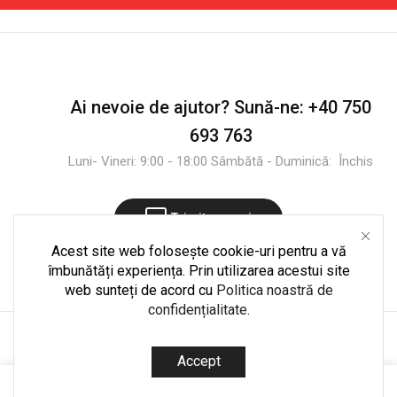
Ai nevoie de ajutor?
Sună-ne:
+40 750
693 763
Luni- Vineri: 9:00 - 18:00 Sâmbătă - Duminică: Închis
Trimite mesaj
Acest site web folosește cookie-uri pentru a vă
îmbunătăți experiența. Prin utilizarea acestui site
web sunteți de acord cu
Politica noastră de
confidențialitate
.
Copyright © 2025
CultShop.ro
. Dezvoltare și mentenanță
Accept
codedpro.ro