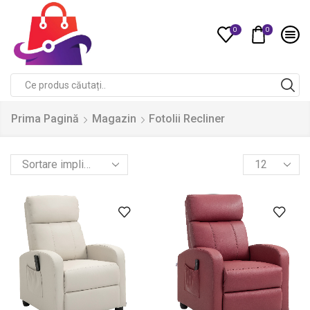
0
0
Compare
Search
input
Prima Pagină
Magazin
Fotolii Recliner
Products
per
page