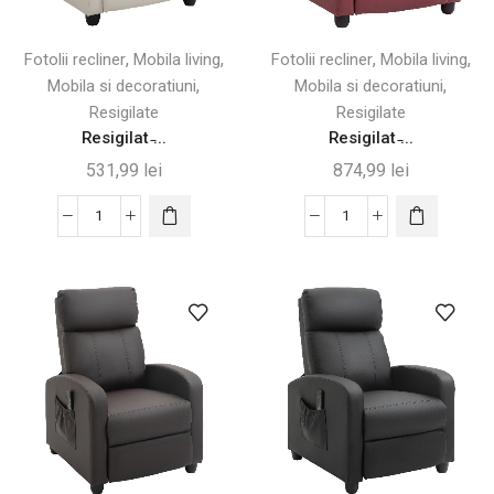
,
,
,
,
Fotolii recliner
Mobila living
Fotolii recliner
Mobila living
,
,
Mobila si decoratiuni
Mobila si decoratiuni
Resigilate
Resigilate
Resigilat ̵...
Resigilat ̵...
531,99
lei
874,99
lei
Cantitate
Cantitate
Resigilat
Resigilat
-
-
Fotoliu
Fotoliu
de
de
Masaj
Masaj
cu
cu
Suport
Telecomandă
pentru
și
Picioare,
Suport
Crem,
pentru