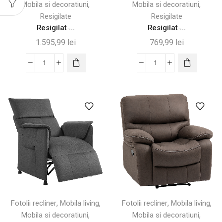
,
,
Mobila si decoratiuni
Mobila si decoratiuni
Resigilate
Resigilate
Resigilat ̵...
Resigilat ̵...
1.595,99
lei
769,99
lei
Cantitate
Cantitate
Resigilat
Resigilat
-
-
Fotoliu
Fotoliu
Reclinabil
Reclinabil
cu
Electric
Masaj
cu
și
Suport
Încălzire,
pentru
Bej
Picioare
-
Maro
Desigilat
-
,
,
,
,
Fotolii recliner
Mobila living
Fotolii recliner
Mobila living
Desigilat
,
,
Mobila si decoratiuni
Mobila si decoratiuni