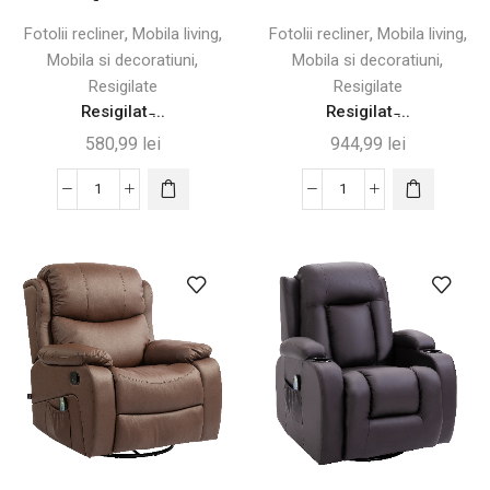
68x88x98cm
Picioare
,
,
,
,
Fotolii recliner
Mobila living
Fotolii recliner
Mobila living
-
-
,
,
Mobila si decoratiuni
Mobila si decoratiuni
Desigilat
Desigilat
Resigilate
Resigilate
Resigilat ̵...
Resigilat ̵...
580,99
lei
944,99
lei
Cantitate
Cantitate
Resigilat
Resigilat
-
-
Fotoliu
Fotoliu
de
de
Masaj
Relaxare
Rabatabil
cu
cu
Masaj,
Telecomandă
Telecomandă
-
și
8
Suport
Programe
pentru