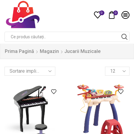
0
0
Compare
Search
input
Prima Pagină
Magazin
Jucarii Muzicale
Products
per
page