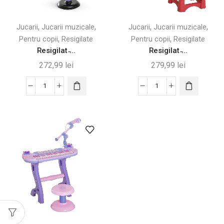
,
,
,
,
Jucarii
Jucarii muzicale
Jucarii
Jucarii muzicale
,
,
Pentru copii
Resigilate
Pentru copii
Resigilate
Resigilat ̵...
Resigilat ̵...
272,99
lei
279,99
lei
Cantitate
Cantitate
Resigilat
Resigilat
-
-
Mini
Pian
Pian
pentru
pentru
Copii
Copii
cu
cu
Tobe,
Microfon
Microfon
si
și
Scaunel,
Lumini
Negru
Colorate