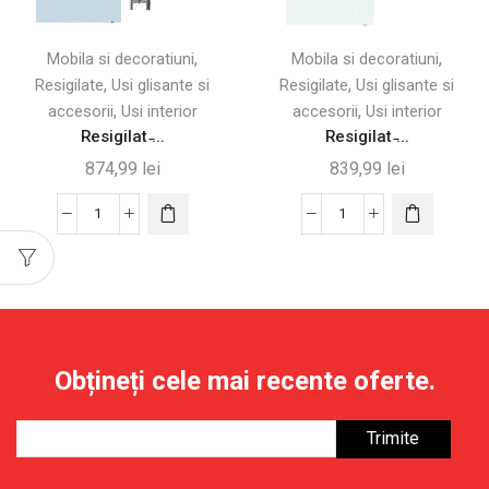
,
,
Mobila si decoratiuni
Mobila si decoratiuni
,
,
Resigilate
Usi glisante si
Resigilate
Usi glisante si
,
,
accesorii
Usi interior
accesorii
Usi interior
Resigilat ̵...
Resigilat ̵...
874,99
lei
839,99
lei
Cantitate
Cantitate
Resigilat
Resigilat
-
-
Ușă
Ușă
Glisantă
Glisantă
din
din
Obțineți cele mai recente oferte.
Sticlă
Sticlă
Satinată
Temperată
–
90×205
102,5×205
cm,
cm
Kit