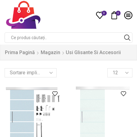
0
0
Compare
Search
input
Prima Pagină
Magazin
Usi Glisante Si Accesorii
Products
per
page