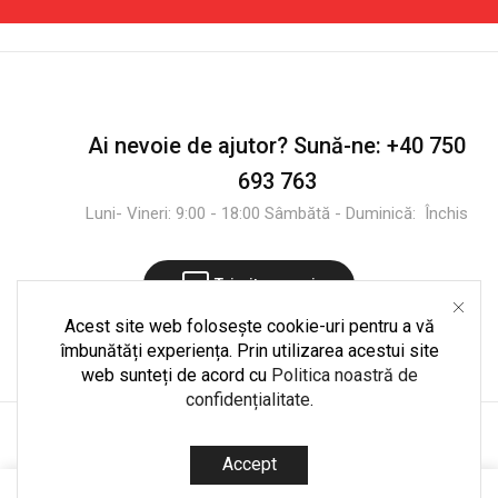
cu
Complet
Dungi
-
-
Desigilat
Desigilat
Ai nevoie de ajutor?
Sună-ne:
+40 750
693 763
Luni- Vineri: 9:00 - 18:00 Sâmbătă - Duminică: Închis
Trimite mesaj
Acest site web folosește cookie-uri pentru a vă
îmbunătăți experiența. Prin utilizarea acestui site
web sunteți de acord cu
Politica noastră de
confidențialitate
.
Copyright © 2025
CultShop.ro
. Dezvoltare și mentenanță
Accept
codedpro.ro